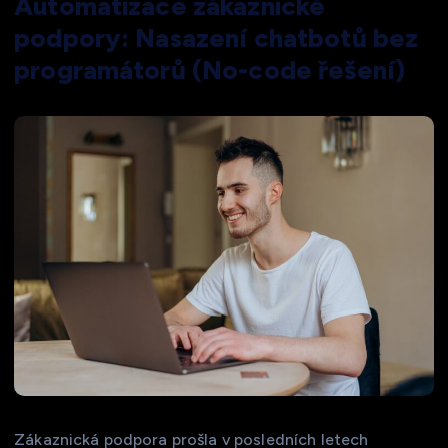
Automatizace zákaznické
podpory: Nasazení chatbotů bez
programátorů (No-code řešení)
Zákaznická podpora prošla v posledních letech