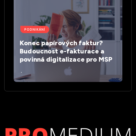
PODNIKÁNÍ
Konec papírových faktur?
Budoucnost e-fakturace a
povinná digitalizace pro MSP