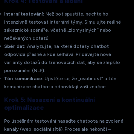
Krok 4: Testování a ladění
Interní testování:
Než bot spustíte, nechte ho
intenzivně testovat interními týmy. Simulujte reálné
zákaznické scénáře, včetně „zlomyslných“ nebo
nečekaných dotazů.
Sběr dat:
Analyzujte, na které dotazy chatbot
odpovídá přesně a kde selhává. Přidávejte nové
varianty dotazů do trénovacích dat, aby se zlepšilo
porozumění (NLP).
Tón komunikace:
Ujistěte se, že „osobnost“ a tón
komunikace chatbota odpovídají vaší značce.
Krok 5: Nasazení a kontinuální
optimalizace
Po úspěšném testování nasaďte chatbota na zvolené
kanály (web, sociální sítě). Proces ale nekončí –