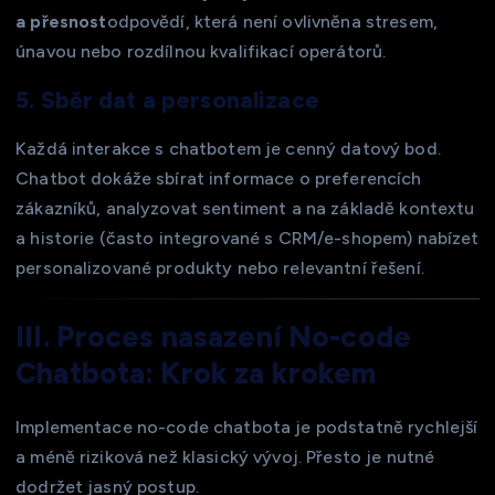
a přesnost
odpovědí, která není ovlivněna stresem,
únavou nebo rozdílnou kvalifikací operátorů.
5. Sběr dat a personalizace
Každá interakce s chatbotem je cenný datový bod.
Chatbot dokáže sbírat informace o preferencích
zákazníků, analyzovat sentiment a na základě kontextu
a historie (často integrované s CRM/e-shopem) nabízet
personalizované produkty nebo relevantní řešení.
III. Proces nasazení No-code
Chatbota: Krok za krokem
Implementace no-code chatbota je podstatně rychlejší
a méně riziková než klasický vývoj. Přesto je nutné
dodržet jasný postup.