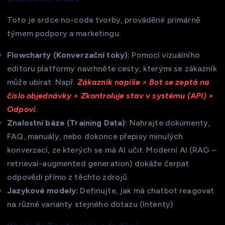
Toto je srdce no-code tvorby, prováděné primárně
týmem podpory a marketingu:
Flowcharty (Konverzační toky):
Pomocí vizuálního
editoru platformy navrhněte cesty, kterými se zákazník
může ubírat. Např.
Zákazník napíše > Bot se zeptá na
číslo objednávky > Zkontroluje stav v systému (API) >
Odpoví.
Znalostní báze (Training Data):
Nahrajte dokumenty,
FAQ, manuály, nebo dokonce přepisy minulých
konverzací, ze kterých se má AI učit. Moderní AI (RAG –
retrieval-augmented generation) dokáže čerpat
odpovědi přímo z těchto zdrojů.
Jazykové modely:
Definujte, jak má chatbot reagovat
na různé varianty stejného dotazu (Intenty).