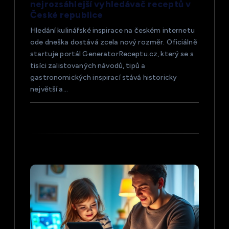
nejrozsáhlejší vyhledávač receptů v
í
České republice
Hledání kulinářské inspirace na českém internetu
s
ode dneška dostává zcela nový rozměr. Oficiálně
startuje portál GeneratorReceptu.cz, který se s
p
tisíci zalistovaných návodů, tipů a
gastronomických inspirací stává historicky
ě
největší a…
v
e
k