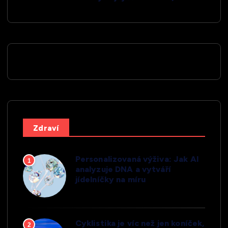
Zdraví
Personalizovaná výživa: Jak AI
1
analyzuje DNA a vytváří
jídelníčky na míru
Cyklistika je víc než jen koníček,
2