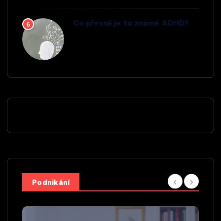
Co přesně je to známé ADHD?
6
Podnikání