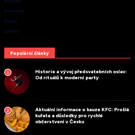
Novinky
Podnikání
Zdraví
Zprávy
Populární články
Historie a vývoj předsvatebních oslav:
1
Od rituálů k moderní party
Aktuální informace o kauze KFC: Prošlá
2
kuřata a důsledky pro rychlé
občerstvení v Česku