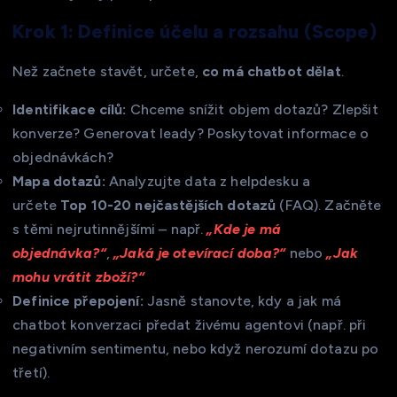
Krok 1: Definice účelu a rozsahu (Scope)
Než začnete stavět, určete,
co má chatbot dělat
.
Identifikace cílů:
Chceme snížit objem dotazů? Zlepšit
konverze? Generovat leady? Poskytovat informace o
objednávkách?
Mapa dotazů:
Analyzujte data z helpdesku a
určete
Top 10-20 nejčastějších dotazů
(FAQ). Začněte
s těmi nejrutinnějšími – např.
„Kde je má
objednávka?“
,
„Jaká je otevírací doba?“
nebo
„Jak
mohu vrátit zboží?“
Definice přepojení:
Jasně stanovte, kdy a jak má
chatbot konverzaci předat živému agentovi (např. při
negativním sentimentu, nebo když nerozumí dotazu po
třetí).