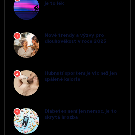
je to lék
Nové trendy a výzvy pro
3
dlouhověkost v roce 2025
Hubnutí sportem je víc než jen
4
spálené kalorie
Diabetes není jen nemoc, je to
5
skrytá hrozba