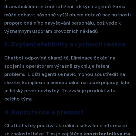
dramatickému snížení zatížení lidských agentů. Firma
může odbavit násobně vyšší objem dotazů bez nutnosti
proporcionálního navyšování personálu, což vede k
významným úsporám provozních nákladů.
3. Zvýšení efektivity a rychlosti reakce
Chatbot odpovídá okamžitě. Eliminace čekání na
spojení s operátorem výrazně zrychluje řešení
problému. Lidští agenti se navíc mohou soustředit na
složité, komplexní a emocionálně náročné případy, kde
je lidský prvek nezbytný. To zvyšuje produktivitu
celého týmu.
4. Konzistence a přesnost
Chatbot vždy používá aktuální a schválené informace
ze znalostní báze. Tím je zajištěna
konzistentní kvalita