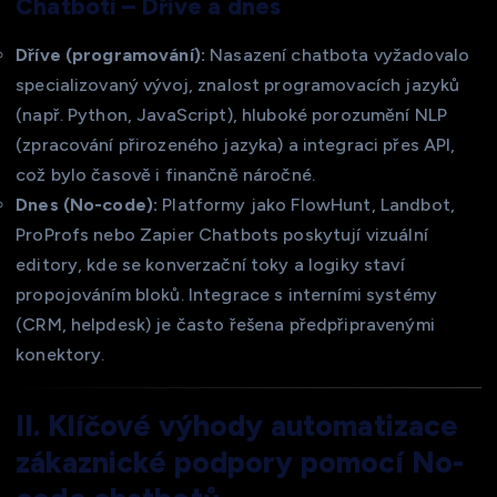
Chatboti – Dříve a dnes
Dříve (programování):
Nasazení chatbota vyžadovalo
specializovaný vývoj, znalost programovacích jazyků
(např. Python, JavaScript), hluboké porozumění NLP
(zpracování přirozeného jazyka) a integraci přes API,
což bylo časově i finančně náročné.
Dnes (No-code):
Platformy jako FlowHunt, Landbot,
ProProfs nebo Zapier Chatbots poskytují vizuální
editory, kde se konverzační toky a logiky staví
propojováním bloků. Integrace s interními systémy
(CRM, helpdesk) je často řešena předpřipravenými
konektory.
II. Klíčové výhody automatizace
zákaznické podpory pomocí No-