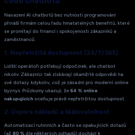
code chatbotů
Nasazení AI chatbotů bez nutnosti programování
přináší firmám celou řadu hmatatelných benefitů, které
se promítají do financí i spokojenosti zákazníků a
zaměstnanců.
1. Nepřetržitá dostupnost (24/7/365)
Lidští operátoři potřebují odpočinek, ale chatbot
nikoliv. Zákazníci tak získávají okamžité odpovědi na
své dotazy kdykoliv, což je zásadní pro moderní online
byznys. Průzkumy ukazují, že
64 % online
nakupujících
oceňuje právě nepřetržitou dostupnost.
2. Úspora nákladů a škálovatelnost
Automatizací rutinních a často se opakujících dotazů
(až
80 %
dle některých odhadů) dochází k