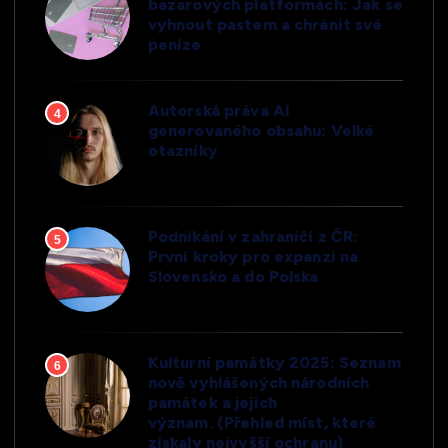
bazarových platformách: Jak se
vyhnout pastem a chránit své
peníze
Autorská práva AI
4
generovaného obsahu: Velké
otazníky
Podnikání v zahraničí z ČR:
5
První kroky pro expanzi na
Slovensko a do Polska
Kulturní památky 2025: Seznam
6
nově vyhlášených národních
památek a jejich
význam. (Přehled míst, které
získaly nejvyšší ochranu)