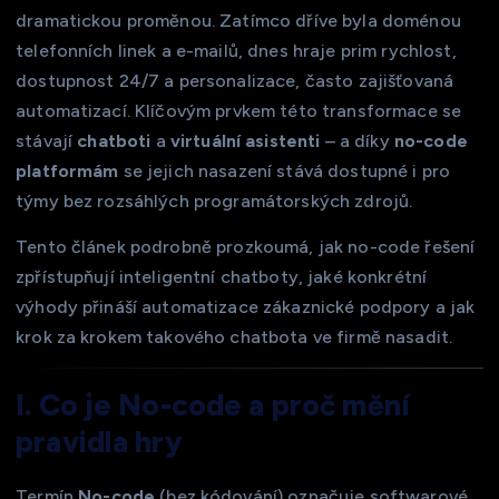
dramatickou proměnou. Zatímco dříve byla doménou
telefonních linek a e-mailů, dnes hraje prim rychlost,
dostupnost 24/7 a personalizace, často zajišťovaná
automatizací. Klíčovým prvkem této transformace se
stávají
chatboti
a
virtuální asistenti
– a díky
no-code
platformám
se jejich nasazení stává dostupné i pro
týmy bez rozsáhlých programátorských zdrojů.
Tento článek podrobně prozkoumá, jak no-code řešení
zpřístupňují inteligentní chatboty, jaké konkrétní
výhody přináší automatizace zákaznické podpory a jak
krok za krokem takového chatbota ve firmě nasadit.
I. Co je No-code a proč mění
pravidla hry
Termín
No-code
(bez kódování) označuje softwarové