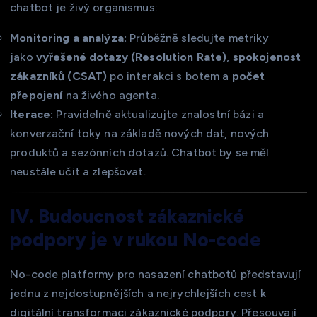
chatbot je živý organismus:
Monitoring a analýza:
Průběžně sledujte metriky
jako
vyřešené dotazy (Resolution Rate)
,
spokojenost
zákazníků (CSAT)
po interakci s botem a
počet
přepojení
na živého agenta.
Iterace:
Pravidelně aktualizujte znalostní bázi a
konverzační toky na základě nových dat, nových
produktů a sezónních dotazů. Chatbot by se měl
neustále učit a zlepšovat.
IV. Budoucnost zákaznické
podpory je v rukou No-code
No-code platformy pro nasazení chatbotů představují
jednu z nejdostupnějších a nejrychlejších cest k
digitální transformaci zákaznické podpory. Přesouvají