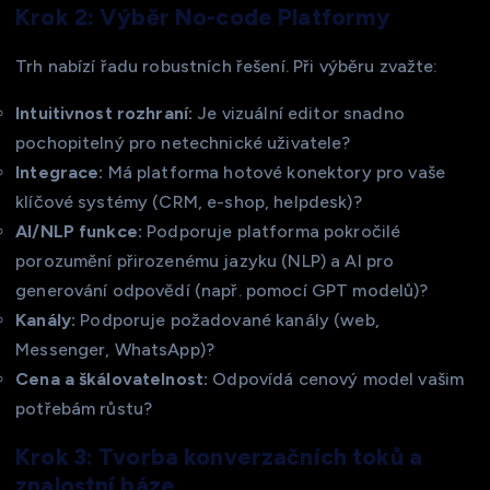
Krok 2: Výběr No-code Platformy
Trh nabízí řadu robustních řešení. Při výběru zvažte:
Intuitivnost rozhraní:
Je vizuální editor snadno
pochopitelný pro netechnické uživatele?
Integrace:
Má platforma hotové konektory pro vaše
klíčové systémy (CRM, e-shop, helpdesk)?
AI/NLP funkce:
Podporuje platforma pokročilé
porozumění přirozenému jazyku (NLP) a AI pro
generování odpovědí (např. pomocí GPT modelů)?
Kanály:
Podporuje požadované kanály (web,
Messenger, WhatsApp)?
Cena a škálovatelnost:
Odpovídá cenový model vašim
potřebám růstu?
Krok 3: Tvorba konverzačních toků a
znalostní báze