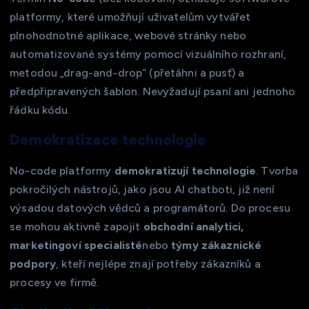
platformy, které umožňují uživatelům vytvářet
plnohodnotné aplikace, webové stránky nebo
automatizované systémy pomocí vizuálního rozhraní,
metodou „drag-and-drop“ (přetáhni a pusť) a
předpřipravených šablon. Nevyžadují psaní ani jednoho
řádku kódu.
Demokratizace technologie
No-code platformy
demokratizují technologie
. Tvorba
pokročilých nástrojů, jako jsou AI chatboti, již není
výsadou datových vědců a programátorů. Do procesu
se mohou aktivně zapojit
obchodní analytici,
marketingoví specialisté
nebo
týmy zákaznické
podpory
, kteří nejlépe znají potřeby zákazníků a
procesy ve firmě.