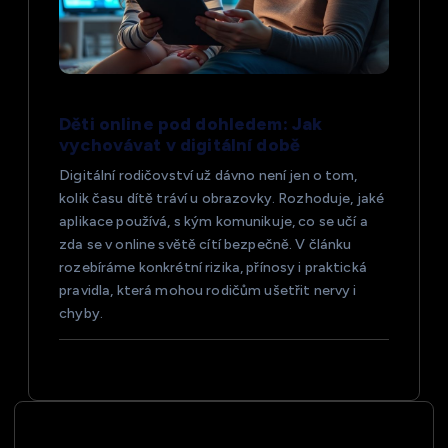
Děti online pod dohledem: Jak
vychovávat v digitální době
Digitální rodičovství už dávno není jen o tom,
kolik času dítě tráví u obrazovky. Rozhoduje, jaké
aplikace používá, s kým komunikuje, co se učí a
zda se v online světě cítí bezpečně. V článku
rozebíráme konkrétní rizika, přínosy i praktická
pravidla, která mohou rodičům ušetřit nervy i
chyby.