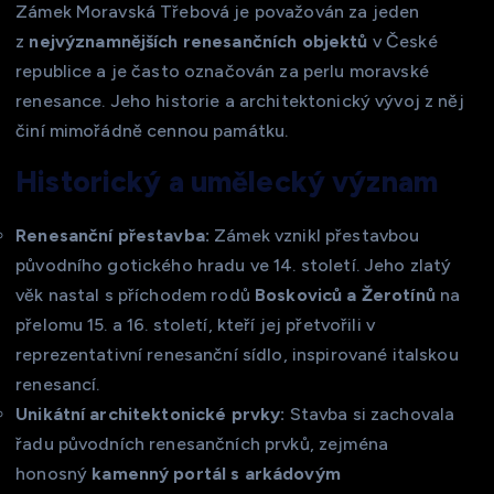
Zámek Moravská Třebová je považován za jeden
z
nejvýznamnějších renesančních objektů
v České
republice a je často označován za perlu moravské
renesance. Jeho historie a architektonický vývoj z něj
činí mimořádně cennou památku.
Historický a umělecký význam
Renesanční přestavba:
Zámek vznikl přestavbou
původního gotického hradu ve 14. století. Jeho zlatý
věk nastal s příchodem rodů
Boskoviců a Žerotínů
na
přelomu 15. a 16. století, kteří jej přetvořili v
reprezentativní renesanční sídlo, inspirované italskou
renesancí.
Unikátní architektonické prvky:
Stavba si zachovala
řadu původních renesančních prvků, zejména
honosný
kamenný portál s arkádovým