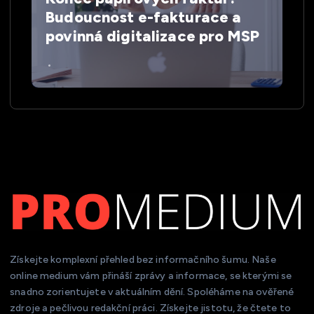
Budoucnost e-fakturace a
povinná digitalizace pro MSP
Získejte komplexní přehled bez informačního šumu. Naše
online medium vám přináší zprávy a informace, se kterými se
snadno zorientujete v aktuálním dění. Spoléháme na ověřené
zdroje a pečlivou redakční práci. Získejte jistotu, že čtete to