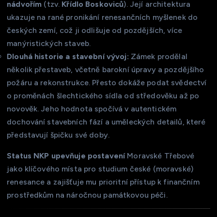
nádvořím
(tzv.
Křídlo Boskoviců
). Její architektura
ukazuje na rané pronikání renesančních myšlenek do
českých zemí, což ji odlišuje od pozdějších, více
manýristických staveb.
Dlouhá historie a stavební vývoj:
Zámek prodělal
několik přestaveb, včetně barokní úpravy a pozdějšího
požáru a rekonstrukce. Přesto dokáže podat svědectví
o proměnách šlechtického sídla od středověku až po
novověk. Jeho hodnota spočívá v autentickém
dochování stavebních fází a uměleckých detailů, které
představují špičku své doby.
Status NKP upevňuje postavení
Moravské Třebové
jako klíčového místa pro studium české (moravské)
renesance a zajišťuje mu prioritní přístup k finančním
prostředkům na náročnou památkovou péči.