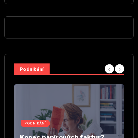
Podnikání
PODNIKÁNÍ
Konec papírových faktur?