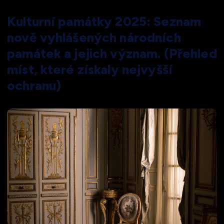
Kulturní památky 2025: Seznam
nově vyhlášených národních
památek a jejich význam. (Přehled
míst, které získaly nejvyšší
ochranu)