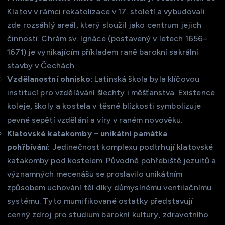
Klatov v rámci rekatolizace v 17. století a vybudovali
zde rozsáhlý areál, který sloužil jako centrum jejich
činnosti. Chrám sv. Ignáce (postavený v letech 1656–
1671) je vynikajícím příkladem raně barokní sakrální
stavby v Čechách.
Vzdělanostní ohnisko:
Latinská škola byla klíčovou
institucí pro vzdělávání šlechty i měšťanstva. Existence
koleje, školy a kostela v těsné blízkosti symbolizuje
pevné sepětí vzdělání a víry v raném novověku.
Klatovské katakomby – unikátní památka
pohřbívání:
Jedinečnost komplexu podtrhují klatovské
katakomby pod kostelem. Původně pohřebiště jezuitů a
významných mecenášů se proslavilo unikátním
způsobem uchování těl díky důmyslnému ventilačnímu
systému. Tyto mumifikované ostatky představují
cenný zdroj pro studium barokní kultury, zdravotního