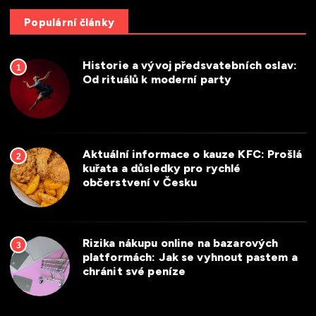
Populární články
Historie a vývoj předsvatebních oslav:
1
Od rituálů k moderní party
Aktuální informace o kauze KFC: Prošlá
2
kuřata a důsledky pro rychlé
občerstvení v Česku
Rizika nákupu online na bazarových
3
platformách: Jak se vyhnout pastem a
chránit své peníze