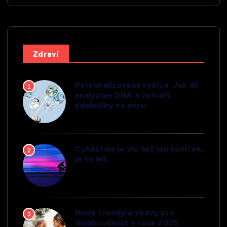
Zdraví
Personalizovaná výživa: Jak AI
1
analyzuje DNA a vytváří
jídelníčky na míru
Cyklistika je víc než jen koníček,
2
je to lék
Nové trendy a výzvy pro
3
dlouhověkost v roce 2025