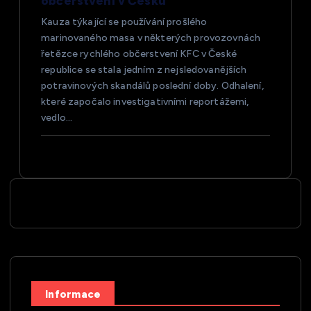
občerstvení v Česku
Kauza týkající se používání prošlého
marinovaného masa v některých provozovnách
řetězce rychlého občerstvení KFC v České
republice se stala jedním z nejsledovanějších
potravinových skandálů poslední doby. Odhalení,
které započalo investigativními reportážemi,
vedlo…
Informace