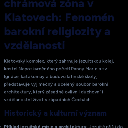
chrámová zóna v
Klatovech: Fenomén
barokní religiozity a
vzdělanosti
Klatovský komplex, který zahrnuje jezuitskou kolej,
kostel Neposkvrněného početí Panny Marie a sv.
Ignáce, katakomby a budovu latinské školy,
představuje výjimečný a ucelený soubor barokní
architektury, který zásadně ovlivnil duchovní i
vzdělanostní život v západních Čechách.
Historický a kulturní význam
Příklad jezuitské misie a architektury:
Jezuité přišli do