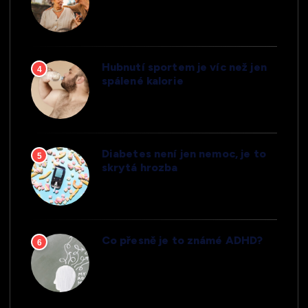
Hubnutí sportem je víc než jen
4
spálené kalorie
Diabetes není jen nemoc, je to
5
skrytá hrozba
Co přesně je to známé ADHD?
6