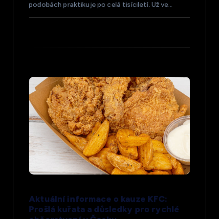
podobách praktikuje po celá tisíciletí. Už ve…
ě
v
e
k
Aktuální informace o kauze KFC:
Prošlá kuřata a důsledky pro rychlé