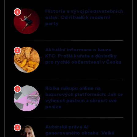
Historie a vývoj předsvatebních
1
oslav: Od rituálů k moderní
party
Aktuální informace o kauze
2
KFC: Prošlá kuřata a důsledky
pro rychlé občerstvení v Česku
Rizika nákupu online na
3
bazarových platformách: Jak se
vyhnout pastem a chránit své
peníze
Autorská práva AI
4
generovaného obsahu: Velké