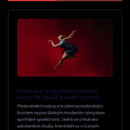
e
p
r
o
p
ř
Historie a vývoj předsvatebních
í
oslav: Od rituálů k moderní party
s
Předsvatební oslavy a loučení se svobodným
životem nejsou žádným moderním výmyslem
spotřební společnosti. Jedná se o hluboko
p
zakořeněné rituály, které lidstvo v různých