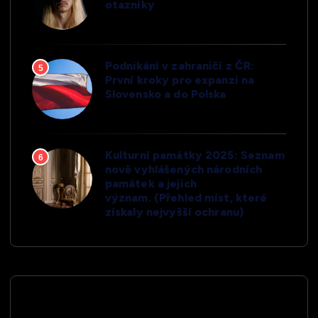
otazníky
Podnikání v zahraničí z ČR:
5
První kroky pro expanzi na
Slovensko a do Polska
Kulturní památky 2025: Seznam
6
nově vyhlášených národních
památek a jejich
význam. (Přehled míst, které
získaly nejvyšší ochranu)