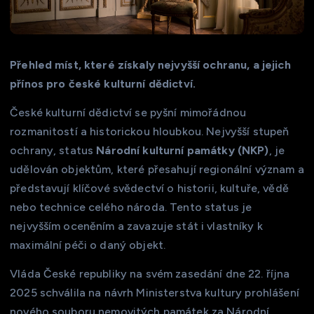
Přehled míst, které získaly nejvyšší ochranu, a jejich
přínos pro české kulturní dědictví.
České kulturní dědictví se pyšní mimořádnou
rozmanitostí a historickou hloubkou. Nejvyšší stupeň
ochrany, status
Národní kulturní památky (NKP)
, je
udělován objektům, které přesahují regionální význam a
představují klíčové svědectví o historii, kultuře, vědě
nebo technice celého národa. Tento status je
nejvyšším oceněním a zavazuje stát i vlastníky k
maximální péči o daný objekt.
Vláda České republiky na svém zasedání dne 22. října
2025 schválila na návrh Ministerstva kultury prohlášení
nového souboru nemovitých památek za Národní