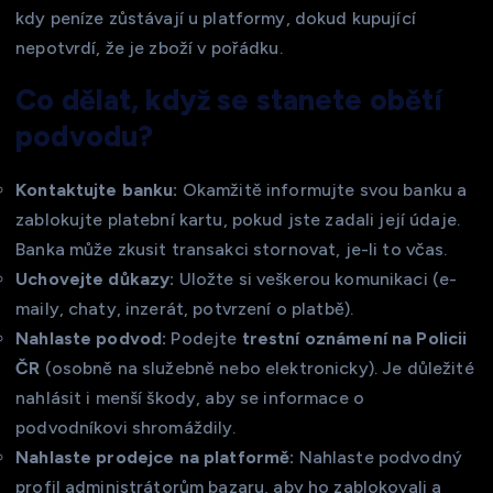
kdy peníze zůstávají u platformy, dokud kupující
nepotvrdí, že je zboží v pořádku.
Co dělat, když se stanete obětí
podvodu?
Kontaktujte banku:
Okamžitě informujte svou banku a
zablokujte platební kartu, pokud jste zadali její údaje.
Banka může zkusit transakci stornovat, je-li to včas.
Uchovejte důkazy:
Uložte si veškerou komunikaci (e-
maily, chaty, inzerát, potvrzení o platbě).
Nahlaste podvod:
Podejte
trestní oznámení na Policii
ČR
(osobně na služebně nebo elektronicky). Je důležité
nahlásit i menší škody, aby se informace o
podvodníkovi shromáždily.
Nahlaste prodejce na platformě:
Nahlaste podvodný
profil administrátorům bazaru, aby ho zablokovali a