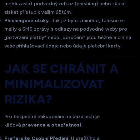
mohli zaslat podvodný odkaz (phishing) nebo zkusit
získat přístup k vašim účtům.
Phishingové útoky:
Jak již bylo zmíněno, falešné e-
maily a SMS zprávy s odkazy na podvodné weby pro
„potvrzení platby“ nebo „doručení“ jsou běžné a cílí na
vaše přihlašovací údaje nebo údaje platební karty.
JAK SE CHRÁNIT A
MINIMALIZOVAT
RIZIKA?
Pro bezpečné nakupování na bazarech je
klíčová
prevence a obezřetnost
.
Preferujte Osobní Předání:
U dražšího a