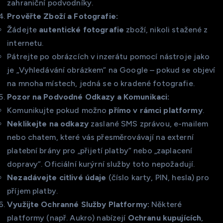
zahraniční podvodníky.
Prověřte Zboží a Fotografie:
Žádejte
autentické fotografie
zboží, nikoli stažené z
internetu.
Pátrejte po obrázcích v inzerátu pomocí nástroje jako
je „Vyhledávání obrázkem“ na Google – pokud se objeví
na mnoha místech, jedná se o kradené fotografie.
Pozor na Podvodné Odkazy a Komunikaci:
Komunikujte pokud možno
přímo v rámci platformy
.
Neklikejte na odkazy
zaslané SMS zprávou, e-mailem
nebo chatem, které vás přesměrovávají na externí
platební brány pro „přijetí platby“ nebo „zaplacení
dopravy“. Oficiální kurýrní služby toto nepožadují.
Nezadávejte citlivé údaje
(číslo karty, PIN, hesla) pro
příjem platby.
Využijte Ochranné Služby Platformy:
Některé
platformy (např. Aukro) nabízejí
Ochranu kupujících
,