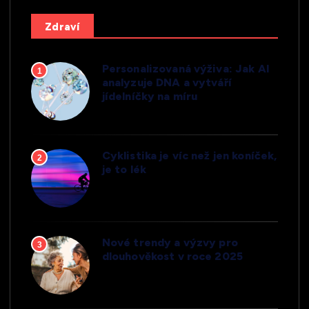
Zdraví
Personalizovaná výživa: Jak AI
1
analyzuje DNA a vytváří
jídelníčky na míru
Cyklistika je víc než jen koníček,
2
je to lék
Nové trendy a výzvy pro
3
dlouhověkost v roce 2025