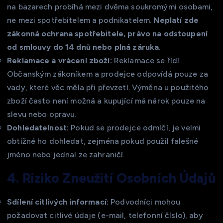
na bazarech probíhá mezi dvěma soukromými osobami,
ne mezi spotřebitelem a podnikatelem.
Neplatí zde
zákonná ochrana spotřebitele, právo na odstoupení
od smlouvy do 14 dnů nebo plná záruka.
Reklamace a vrácení zboží:
Reklamace se řídí
Občanským zákoníkem a prodejce odpovídá pouze za
vady, které věc měla při převzetí. Výměna u použitého
zboží často není možná a kupující má nárok pouze na
slevu nebo opravu.
Dohledatelnost:
Pokud se prodejce odmlčí, je velmi
obtížné ho dohledat, zejména pokud použil falešné
jméno nebo jednal ze zahraničí.
4. Riziko Zneužití Osobních Údajů
Sdílení citlivých informací:
Podvodníci mohou
požadovat citlivé údaje (e-mail, telefonní číslo), aby