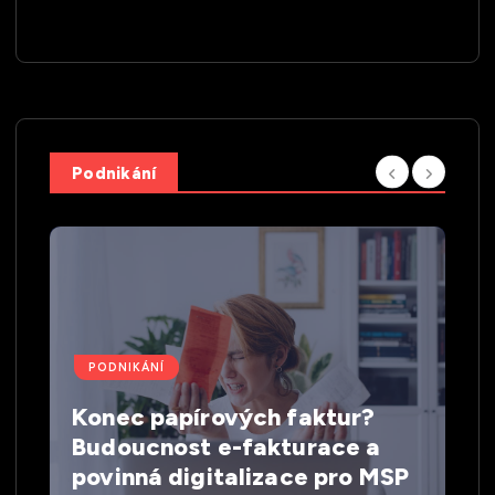
Podnikání
PODNIKÁNÍ
Konec papírových faktur?
Budoucnost e-fakturace a
povinná digitalizace pro MSP