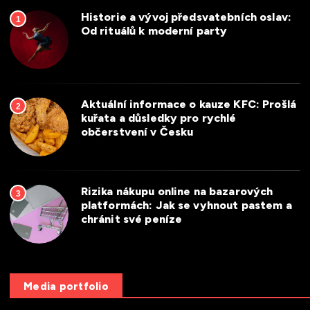
Historie a vývoj předsvatebních oslav:
1
Od rituálů k moderní party
Aktuální informace o kauze KFC: Prošlá
2
kuřata a důsledky pro rychlé
občerstvení v Česku
Rizika nákupu online na bazarových
3
platformách: Jak se vyhnout pastem a
chránit své peníze
Media portfolio