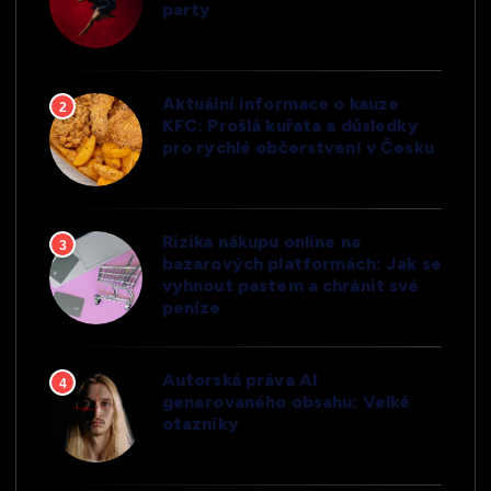
party
Aktuální informace o kauze
2
KFC: Prošlá kuřata a důsledky
pro rychlé občerstvení v Česku
Rizika nákupu online na
3
bazarových platformách: Jak se
vyhnout pastem a chránit své
peníze
Autorská práva AI
4
generovaného obsahu: Velké
otazníky