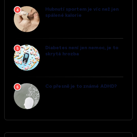
Hubnutí sportem je víc než jen
4
spálené kalorie
Diabetes není jen nemoc, je to
5
skrytá hrozba
Co přesně je to známé ADHD?
6