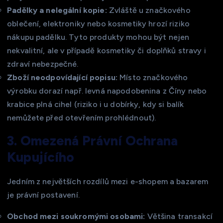
Padělky a nelegální kopie:
Zvláště u značkového
oblečení, elektroniky nebo kosmetiky hrozí riziko
nákupu padělku. Tyto produkty mohou být nejen
nekvalitní, ale v případě kosmetiky či doplňků stravy i
zdraví nebezpečné.
Zboží neodpovídající popisu:
Místo značkového
výrobku dorazí např. levná napodobenina z Číny nebo
krabice plná cihel (riziko i u dobírky, kdy si balík
nemůžete před otevřením prohlédnout).
3. Omezená Právní Ochrana
Kupujícího
Jedním z největších rozdílů mezi e-shopem a bazarem
je právní postavení.
Obchod mezi soukromými osobami:
Většina transakcí