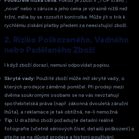
Podezřele nízká cena:
Pokud je zboží v „TOP stavu“,
„nové“ nebo v záruce a jeho cena je výrazně nižší než
tržní, měla by se rozsvítit kontrolka. Může jít o trik k
rychlému získání platby předem za neexistující zboží.
2. Riziko Poškozeného, Vadného
nebo Padělaného Zboží
I když zboží dorazí, nemusí odpovídat popisu.
Skryté vady:
Použité zboží může mít skryté vady, o
kterých prodejce záměrně pomlčel. Při prodeji mezi
dvěma soukromými osobami se na vás nevztahují
spotřebitelská práva (např. zákonná dvouletá záruční
lhůta), a reklamace je tak obtížná, ne-li nemožná.
Tip:
U dražšího zboží požadujte detailní reálné
fotografie (včetně sériových čísel, detailů poškození) a
ptejte se na důvod prodeje a historii používání.