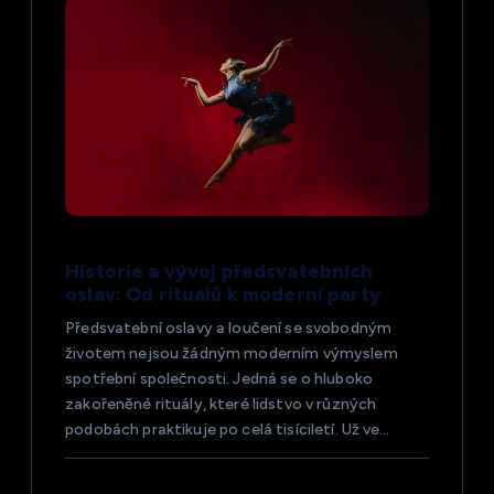
p
r
o
p
ř
Historie a vývoj předsvatebních
í
oslav: Od rituálů k moderní party
s
Předsvatební oslavy a loučení se svobodným
životem nejsou žádným moderním výmyslem
spotřební společnosti. Jedná se o hluboko
p
zakořeněné rituály, které lidstvo v různých
podobách praktikuje po celá tisíciletí. Už ve…
ě