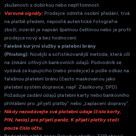
zkušenosti s dobírkou nebo nepřítomnost.
Varovné signály:
Prodejce odmítá osobní předání, trvá
na platbě předem, neposílá autentické fotografie
zboží, inzerát je napsán špatnou češtinou nebo je profil
prodejce nový a bez hodnocení.
Falešné kurýrní služby a platební brány
(Phishing):
Novější a sofistikovanější metoda, která cílí
na získání citlivých bankovních údajů. Podvodník se
vydává za kupujícího (nebo prodejce) a pošle odkaz na
falešnou platební bránu (často maskovanou jako
platební systém dopravce, např. Zásilkovny, DPD).
Požaduje zadání údajů platební karty nebo bankovního
přihlášení pro „přijetí platby“ nebo „zaplacení dopravy“.
Nikdy nezadávejte své platební údaje (číslo karty,
PIN, hesla) pro
přijetí
peněz. K přijetí platby stačí
pouze číslo účtu.