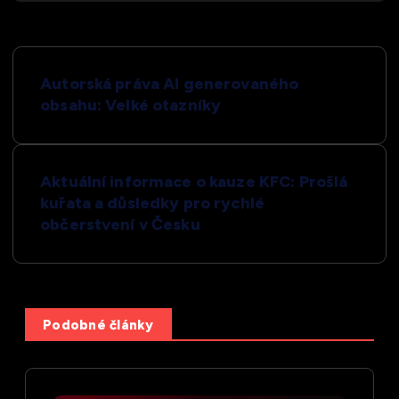
N
Autorská práva AI generovaného
a
obsahu: Velké otazníky
v
Aktuální informace o kauze KFC: Prošlá
i
kuřata a důsledky pro rychlé
občerstvení v Česku
g
a
c
Podobné články
e