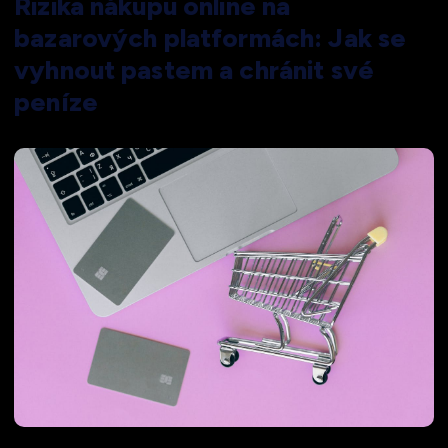
Rizika nákupu online na
bazarových platformách: Jak se
vyhnout pastem a chránit své
peníze