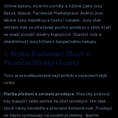
Online bazary, inzertní portály a tržiště (jako jsou
Bazoš, Sbazar, Facebook Marketplace, Aukro) jsou
lákavé svou nabídkou a často i cenami. Jsou však
místem, kde se střetávají poctiví prodejci s těmi, kteří
se snaží zneužít důvěry kupujících. Znalost rizik a
obezřetnost jsou klíčem k bezpečnému nákupu.
1. Riziko Nedodání Zboží a
Finanční Ztráty (Scam)
Toto je pravděpodobně nejčastější a nejbolestivější
riziko.
Platba předem a zmizení prodejce:
Klasický podvod,
kdy kupující zašle peníze na účet prodejce, ten však
zboží nikdy neodešle a přestane komunikovat. Prodejci
se často vymlouvají na osobní problémy, špatné