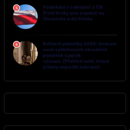
Podnikání v zahraničí z ČR:
5
První kroky pro expanzi na
Slovensko a do Polska
Kulturní památky 2025: Seznam
6
nově vyhlášených národních
památek a jejich
význam. (Přehled míst, které
získaly nejvyšší ochranu)