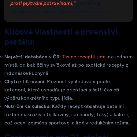
proti plýtvání potravinami,“
vysvětluje
vývojový tým portálu GeneratorReceptu.cz.
Klíčové vlastnosti a prvenství
portálu:
Největší databáze v ČR:
Tisíce receptů jídel
na jednom
místě, od babiččiny svíčkové až po exotické recepty z
indonéské kuchyně.
Chytré filtrování:
Možnost vyhledávání podle
kategorií, které usnadňuje orientaci a šetří čas při
výběru konkrétního typu jídla.
Nutriční kalkulačka:
Každý recept obsahuje detailní
rozbor makroživin (bílkoviny, sacharidy, tuky) a kalorií,
což ocení zejména sportovci a lidé v redukčním režimu.