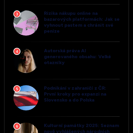
Rizika nákupu online na
3
bazarových platformách: Jak se
vyhnout pastem a chránit své
peníze
Autorská práva AI
4
generovaného obsahu: Velké
otazníky
Podnikání v zahraničí z ČR:
5
První kroky pro expanzi na
Slovensko a do Polska
Kulturní památky 2025: Seznam
6
nově vyhlášených národních