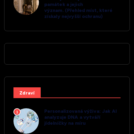
památek a jejich
význam. (Přehled míst, které
získaly nejvyšší ochranu)
Zdraví
Personalizovaná výživa: Jak AI
1
analyzuje DNA a vytváří
jídelníčky na míru