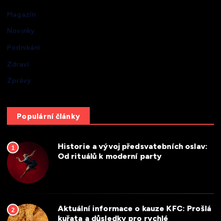
Magazín
Novinky
Podnikání
Zdraví
Zprávy
Populární články
Historie a vývoj předsvatebních oslav:
1
Od rituálů k moderní party
Aktuální informace o kauze KFC: Prošlá
2
kuřata a důsledky pro rychlé