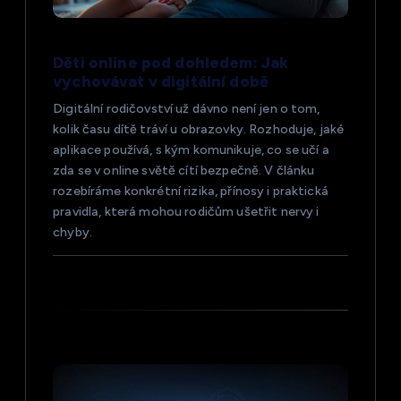
r
o
Děti online pod dohledem: Jak
vychovávat v digitální době
p
Digitální rodičovství už dávno není jen o tom,
kolik času dítě tráví u obrazovky. Rozhoduje, jaké
ř
aplikace používá, s kým komunikuje, co se učí a
zda se v online světě cítí bezpečně. V článku
í
rozebíráme konkrétní rizika, přínosy i praktická
pravidla, která mohou rodičům ušetřit nervy i
s
chyby.
p
ě
v