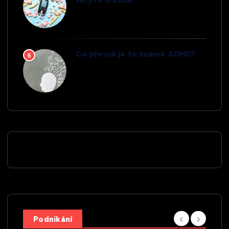
Co přesně je to známé ADHD?
6
Podnikání