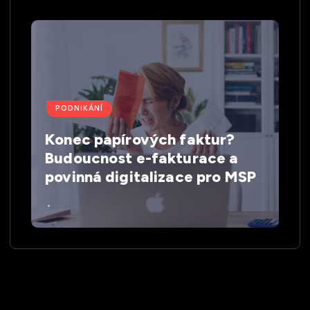
PODNIKÁNÍ
Konec papírových faktur?
Budoucnost e-fakturace a
povinná digitalizace pro MSP