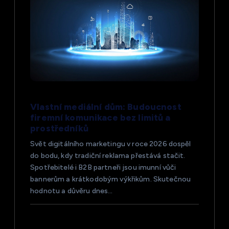
e
k
Vlastní mediální dům: Budoucnost
firemní komunikace bez limitů a
prostředníků
Svět digitálního marketingu v roce 2026 dospěl
do bodu, kdy tradiční reklama přestává stačit.
Spotřebitelé i B2B partneři jsou imunní vůči
bannerům a krátkodobým výkřikům. Skutečnou
hodnotu a důvěru dnes…