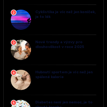
Cyklistika je víc než jen koníček,
2
je to lék
Nové trendy a výzvy pro
3
dlouhověkost v roce 2025
Hubnutí sportem je víc než jen
4
spálené kalorie
Diabetes není jen nemoc, je to
5
skrytá hrozba