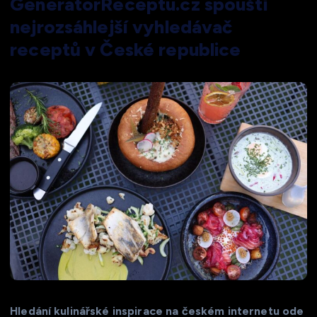
GeneratorReceptu.cz spouští
nejrozsáhlejší vyhledávač
receptů v České republice
Hledání kulinářské inspirace na českém internetu ode