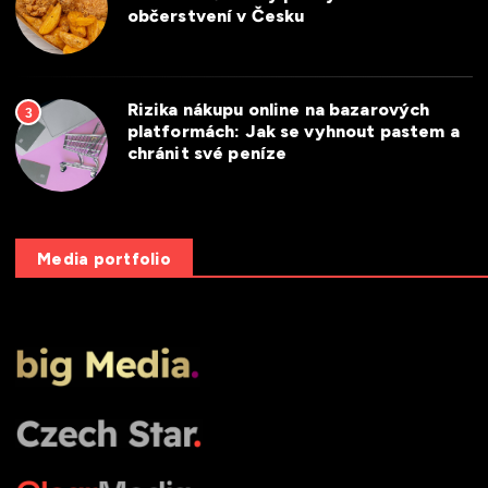
občerstvení v Česku
Rizika nákupu online na bazarových
3
platformách: Jak se vyhnout pastem a
chránit své peníze
Media portfolio