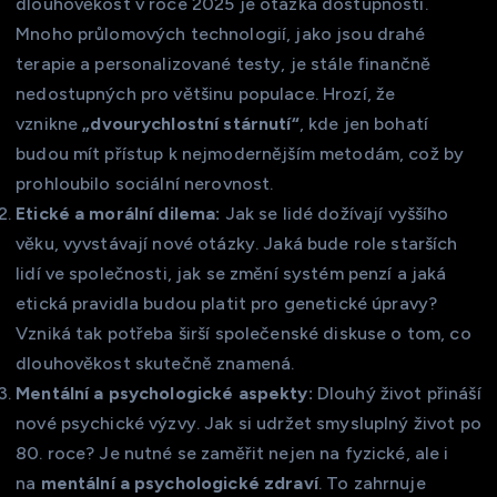
dlouhověkost v roce 2025 je otázka dostupnosti.
Mnoho průlomových technologií, jako jsou drahé
terapie a personalizované testy, je stále finančně
nedostupných pro většinu populace. Hrozí, že
vznikne
„dvourychlostní stárnutí“
, kde jen bohatí
budou mít přístup k nejmodernějším metodám, což by
prohloubilo sociální nerovnost.
Etické a morální dilema:
Jak se lidé dožívají vyššího
věku, vyvstávají nové otázky. Jaká bude role starších
lidí ve společnosti, jak se změní systém penzí a jaká
etická pravidla budou platit pro genetické úpravy?
Vzniká tak potřeba širší společenské diskuse o tom, co
dlouhověkost skutečně znamená.
Mentální a psychologické aspekty:
Dlouhý život přináší
nové psychické výzvy. Jak si udržet smysluplný život po
80. roce? Je nutné se zaměřit nejen na fyzické, ale i
na
mentální a psychologické zdraví
. To zahrnuje