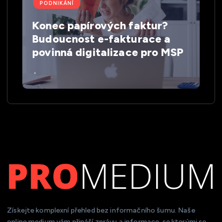
PODNIKÁNÍ
Konec papírových faktur?
Budoucnost e-fakturace a
povinná digitalizace pro MSP
Získejte komplexní přehled bez informačního šumu. Naše
online medium vám přináší zprávy a informace, se kterými se