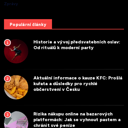
Zprávy
Populární články
Historie a vývoj předsvatebních oslav:
1
Od rituálů k moderní party
Aktuální informace o kauze KFC: Prošlá
2
kuřata a důsledky pro rychlé
občerstvení v Česku
Rizika nákupu online na bazarových
3
platformách: Jak se vyhnout pastem a
chránit své peníze