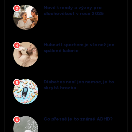
Nové trendy a výzvy pro
3
dlouhověkost v roce 2025
Hubnutí sportem je víc než jen
4
spálené kalorie
Diabetes není jen nemoc, je to
5
skrytá hrozba
Co přesně je to známé ADHD?
6