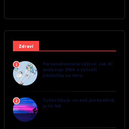
Zdraví
Personalizovaná výživa: Jak AI
1
analyzuje DNA a vytváří
jídelníčky na míru
Cyklistika je víc než jen koníček,
2
je to lék