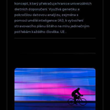
koncept, který překračuje hranice univerzálních
s
dietních doporučení. Využívá genetiku a
pokročilou datovou analýzu, zejména s
p
pomocí umělé inteligence (AI), k vytvoření
stravovacího plánu šitého na míru jedinečným
ě
potřebám každého člověka. Už…
v
e
k