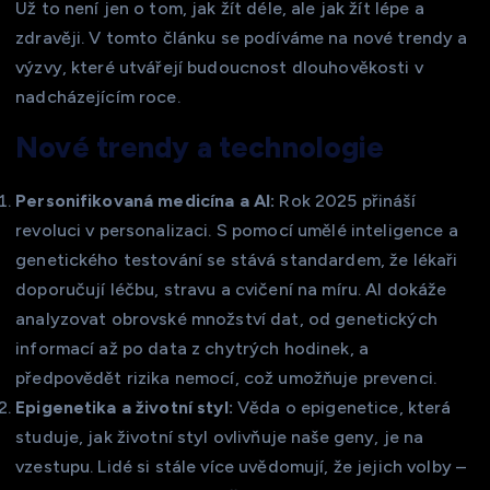
Už to není jen o tom, jak žít déle, ale jak žít lépe a
zdravěji. V tomto článku se podíváme na nové trendy a
výzvy, které utvářejí budoucnost dlouhověkosti v
nadcházejícím roce.
Nové trendy a technologie
Personifikovaná medicína a AI:
Rok 2025 přináší
revoluci v personalizaci. S pomocí umělé inteligence a
genetického testování se stává standardem, že lékaři
doporučují léčbu, stravu a cvičení na míru. AI dokáže
analyzovat obrovské množství dat, od genetických
informací až po data z chytrých hodinek, a
předpovědět rizika nemocí, což umožňuje prevenci.
Epigenetika a životní styl:
Věda o epigenetice, která
studuje, jak životní styl ovlivňuje naše geny, je na
vzestupu. Lidé si stále více uvědomují, že jejich volby –