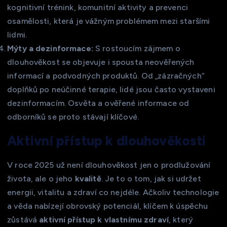
kognitivní trénink, komunitní aktivity a prevenci
osamělosti, která je vážným problémem mezi staršími
lidmi.
Mýty a dezinformace:
S rostoucím zájmem o
dlouhověkost se objevuje i spousta neověřených
informací a podvodných produktů. Od „zázračných“
doplňků po neúčinné terapie, lidé jsou často vystaveni
dezinformacím. Osvěta a ověřené informace od
odborníků se proto stávají klíčové.
Aktivní přístup k dlouhověkosti
V roce 2025 už není dlouhověkost jen o prodlužování
života, ale o jeho
kvalitě
. Je to o tom, jak si udržet
energii, vitalitu a zdraví co nejdéle. Ačkoliv technologie
a věda nabízejí obrovský potenciál, klíčem k úspěchu
zůstává
aktivní přístup k vlastnímu zdraví
, který