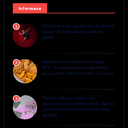
Informace
Historie a vývoj předsvatebních
1
oslav: Od rituálů k moderní
party
Aktuální informace o kauze
2
KFC: Prošlá kuřata a důsledky
pro rychlé občerstvení v Česku
Rizika nákupu online na
3
bazarových platformách: Jak se
vyhnout pastem a chránit své
peníze