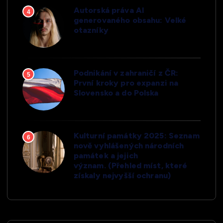
Autorská práva AI
4
generovaného obsahu: Velké
otazníky
Podnikání v zahraničí z ČR:
5
První kroky pro expanzi na
Slovensko a do Polska
Kulturní památky 2025: Seznam
6
nově vyhlášených národních
památek a jejich
význam. (Přehled míst, které
získaly nejvyšší ochranu)