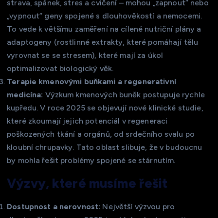
strava, spánek, stres a cvičení – mohou „zapnout“ nebo
„vypnout“ geny spojené s dlouhověkostí a nemocemi.
To vede k většímu zaměření na cílené nutriční plány a
adaptogeny (rostlinné extrakty, které pomáhají tělu
vyrovnat se se stresem), které mají za úkol
optimalizovat biologický věk.
Terapie kmenovými buňkami a regenerativní
medicína:
Výzkum kmenových buněk postupuje rychle
kupředu. V roce 2025 se objevují nové klinické studie,
které zkoumají jejich potenciál v regeneraci
poškozených tkání a orgánů, od srdečního svalu po
kloubní chrupavky. Tato oblast slibuje, že v budoucnu
by mohla řešit problémy spojené se stárnutím.
Výzvy, které musíme řešit
Dostupnost a nerovnost:
Největší výzvou pro