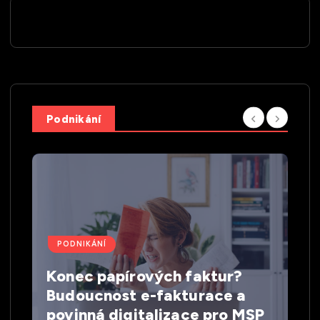
Podnikání
PODNIKÁNÍ
Konec papírových faktur?
Budoucnost e-fakturace a
povinná digitalizace pro MSP