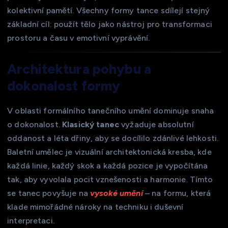
kolektivní pamětí. Všechny formy tance sdílejí stejný
základní cíl: použít tělo jako nástroj pro transformaci
prostoru a času v emotivní vyprávění.
Architektura pohybu a
dokonalost formy
V oblasti formálního tanečního umění dominuje snaha
o dokonalost.
Klasický tanec
vyžaduje absolutní
oddanost a léta dřiny, aby se docílilo zdánlivé lehkosti.
Baletní umělec je vizuální architektonická kresba, kde
každá linie, každý skok a každá pozice je vypočítána
tak, aby vyvolala pocit vznešenosti a harmonie. Tímto
se tanec povyšuje na
vysoké umění
– na formu, která
klade mimořádné nároky na techniku i duševní
interpretaci.