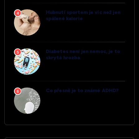
Hubnutí sportem je víc než jen
4
spálené kalorie
Diabetes není jen nemoc, je to
5
skrytá hrozba
Co přesně je to známé ADHD?
6