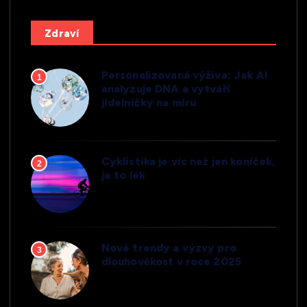
Zdraví
Personalizovaná výživa: Jak AI
1
analyzuje DNA a vytváří
jídelníčky na míru
Cyklistika je víc než jen koníček,
2
je to lék
Nové trendy a výzvy pro
3
dlouhověkost v roce 2025