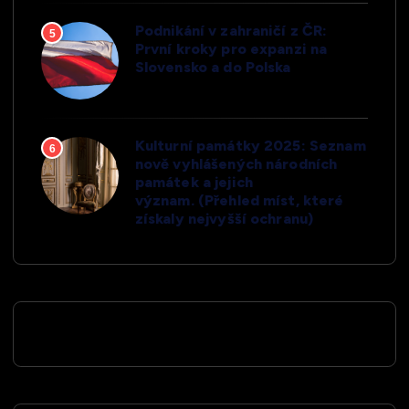
Podnikání v zahraničí z ČR:
5
První kroky pro expanzi na
Slovensko a do Polska
Kulturní památky 2025: Seznam
6
nově vyhlášených národních
památek a jejich
význam. (Přehled míst, které
získaly nejvyšší ochranu)