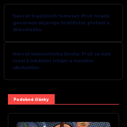
N
Návrat tradičních řemesel: Proč mladá
a
generace objevuje hrnčířství, pletení a
dřevořezbu
v
i
Návrat komunitního života: Proč se lidé
vrací k lokálním trhům a menším
g
obchodům
a
c
Podobné články
e
p