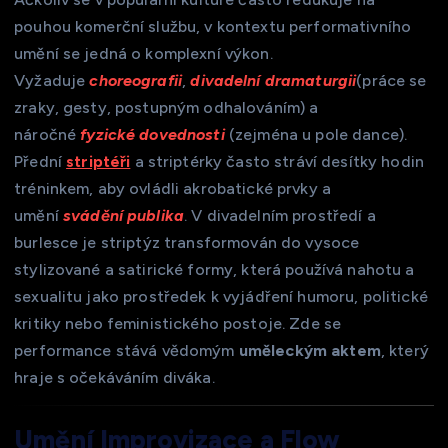
pouhou komerční službu, v kontextu performativního
umění se jedná o komplexní výkon.
Vyžaduje
choreografii
,
divadelní dramaturgii
(práce se
zraky, gesty, postupným odhalováním) a
náročné
fyzické dovednosti
(zejména u pole dance).
Přední
striptéři
a striptérky často stráví desítky hodin
tréninkem, aby ovládli akrobatické prvky a
umění
svádění publika
. V divadelním prostředí a
burlesce je striptýz transformován do vysoce
stylizované a satirické formy, která používá nahotu a
sexualitu jako prostředek k vyjádření humoru, politické
kritiky nebo feministického postoje. Zde se
performance stává vědomým
uměleckým aktem
, který
hraje s očekáváním diváka.
Umění Improvizace a Flow