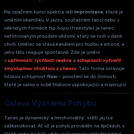
Na opačném konci spektra leží
improvizace
, která je
uměním okamžiku. V jazzu, současném tanci nebo v
některých formách hip-hopu (freestyle) je tanec
nefiltrovaným proudem vědomí, který se rodí v dané
chvíli. Umělec se stává kanálem pro hudbu a emoce, a
jeho tělo reaguje spontánně. Zde je umění
v
upřímnosti
,
rychlosti reakce
a
schopnosti vytvořit
smysluplnou strukturu z chaosu
. Tato forma oslavuje
lidskou schopnost
flow
– ponoření se do činnosti,
které je samo o sobě hluboce uspokojující a inspirující.
Oslava Významu Pohybu
Tanec je dynamický a mnohotvářný, stěží jej lze
zaškatulkovat. Ať už je pohyb prováděn na špičkách, v
blátě, nebo na tyči, vždy je to projev základní lidské