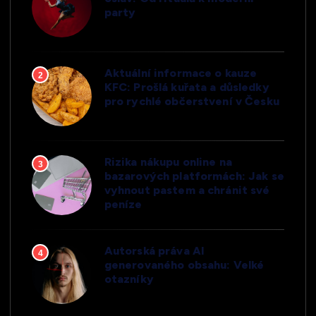
party
Aktuální informace o kauze
2
KFC: Prošlá kuřata a důsledky
pro rychlé občerstvení v Česku
Rizika nákupu online na
3
bazarových platformách: Jak se
vyhnout pastem a chránit své
peníze
Autorská práva AI
4
generovaného obsahu: Velké
otazníky