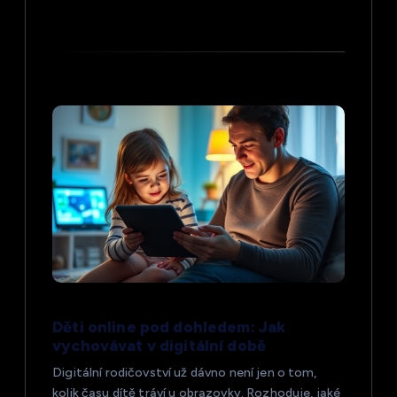
e
k
Děti online pod dohledem: Jak
vychovávat v digitální době
Digitální rodičovství už dávno není jen o tom,
kolik času dítě tráví u obrazovky. Rozhoduje, jaké