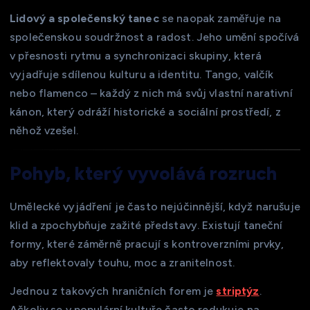
Lidový a společenský tanec
se naopak zaměřuje na
společenskou soudržnost a radost. Jeho umění spočívá
v přesnosti rytmu a synchronizaci skupiny, která
vyjadřuje sdílenou kulturu a identitu. Tango, valčík
nebo flamenco – každý z nich má svůj vlastní narativní
kánon, který odráží historické a sociální prostředí, z
něhož vzešel.
Pohyb, který vyvolává rozruch
Umělecké vyjádření je často nejúčinnější, když narušuje
klid a zpochybňuje zažité představy. Existují taneční
formy, které záměrně pracují s kontroverzními prvky,
aby reflektovaly touhu, moc a zranitelnost.
Jednou z takových hraničních forem je
striptýz
.
Ačkoliv se v populární kultuře často redukuje na