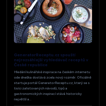
r
o
p
ř
í
GeneratorReceptu.cz spouští
nejrozsáhlejší vyhledávač receptů v
s
České republice
Hledání kulinářské inspirace na českém internetu
p
ode dneška dostává zcela nový rozměr. Oficiálně
startuje portál GeneratorReceptu.cz, který se s
ě
tisíci zalistovaných návodů, tipů a
gastronomických inspirací stává historicky
v
největší a…