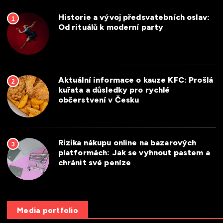
Historie a vývoj předsvatebních oslav:
1
Od rituálů k moderní party
Aktuální informace o kauze KFC: Prošlá
2
kuřata a důsledky pro rychlé
občerstvení v Česku
Rizika nákupu online na bazarových
3
platformách: Jak se vyhnout pastem a
chránit své peníze
Media portfolio