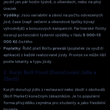
jezdit jen pár hodin týdně, o víkendech, nebo na plný
úvazek.
Výdělky:
Jsou variabilní a závisí na počtu odvezených
jízd, čase (např. večerní a víkendové špičky bývají
výhodnější) a bonusových kampaních. Partnerské flotily
inzerují potenciální týdenní výdělky v řádu
9 000–13
000 Kč
čistého.
Poplatky:
Řidič platí Boltu
provizi
(poplatek za využití
aplikace) z každé realizované jízdy. Provize se může lišit
podle lokality a typu jízdy.
2. Kurýr Bolt Food (Doručování Jídla a
Zboží)
Kurýři doručují jídlo z restaurací nebo zboží z obchodů
(Bolt Market) konečným zákazníkům. Je to populární
forma přivýdělku zejména pro studenty a jako flexibilní
brigáda.