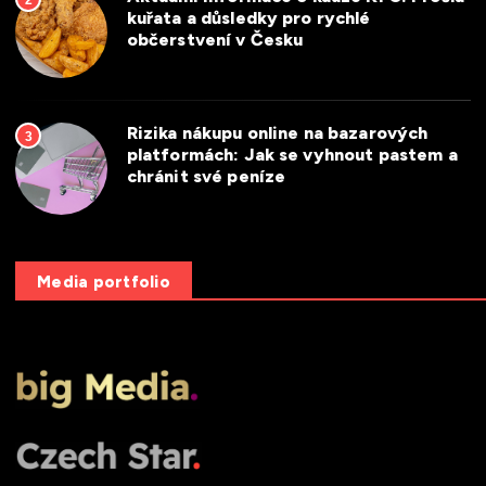
2
kuřata a důsledky pro rychlé
občerstvení v Česku
Rizika nákupu online na bazarových
3
platformách: Jak se vyhnout pastem a
chránit své peníze
Media portfolio