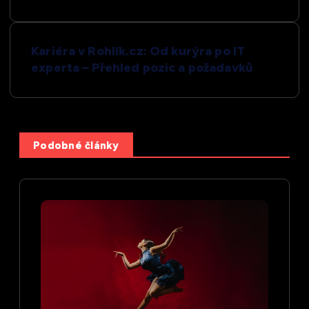
v
i
Kariéra v Rohlík.cz: Od kurýra po IT
experta – Přehled pozic a požadavků
g
a
c
Podobné články
e
p
r
o