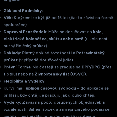
Základní Podmínky:
Věk:
Kurýrem lze být již od 15 let (často závisí na formě
spolupráce).
Dopravní Prostředek:
Může se doručovat na
kole,
elektrické koloběžce, skútru nebo autě
(u kola není
nutný řidičský průkaz).
Doklady:
Platný doklad totožnosti a
Potravinářský
průkaz
(v případě doručování jídla).
Právní Forma:
Nejčastěji se pracuje na
DPP/DPČ
(přes
flotilu) nebo na
Živnostenský list (OSVČ)
.
Flexibilita a Výdělky:
Kurýři mají
úplnou časovou svobodu
– do aplikace se
přihlásí, kdy chtějí, a pracují, jak dlouho chtějí.
Výdělky:
Závisí na počtu doručených objednávek a
vzdálenosti. Během špiček a za nepříznivého počasí se
výdělky zvyšují díky bonusům a vyšší poptávce.