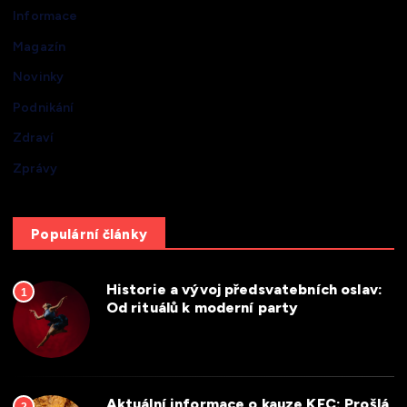
Informace
Magazín
Novinky
Podnikání
Zdraví
Zprávy
Populární články
Historie a vývoj předsvatebních oslav:
1
Od rituálů k moderní party
Aktuální informace o kauze KFC: Prošlá