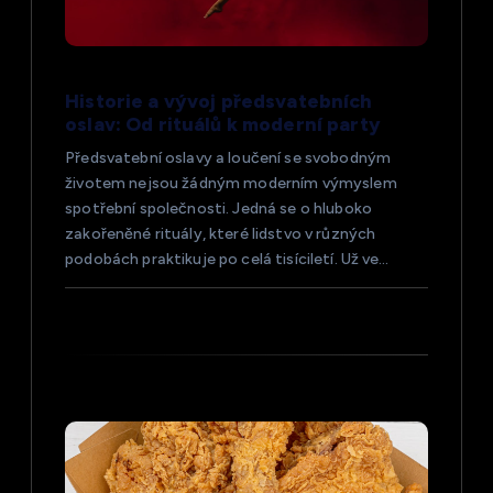
p
ř
Historie a vývoj předsvatebních
í
oslav: Od rituálů k moderní party
s
Předsvatební oslavy a loučení se svobodným
životem nejsou žádným moderním výmyslem
spotřební společnosti. Jedná se o hluboko
p
zakořeněné rituály, které lidstvo v různých
podobách praktikuje po celá tisíciletí. Už ve…
ě
v
e
k