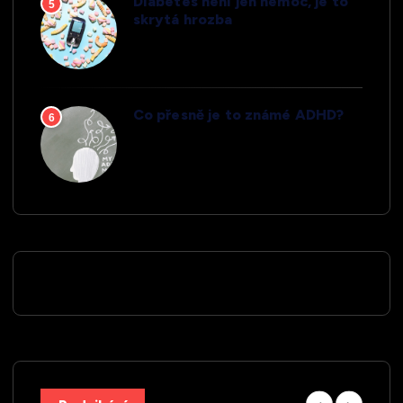
Diabetes není jen nemoc, je to
5
skrytá hrozba
Co přesně je to známé ADHD?
6