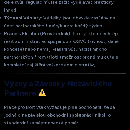
déle kvůli regulacím), lze začít vydělávat prakticky
ihned.
Týdenní Výplaty:
Výdělky jsou obvykle zasílány na
účet partnerského řidiče/kurýra každý týden.
Práce s Flotilou (Prostředník):
Pro ty, kteří nechtějí
řešit administrativu spojenou s OSVČ (živnost, daně,
koncese) nebo nemají vlastní vůz, nabízí mnoho
partnerských firem (flotil) možnost pronájmu auta a
kompletní zajištění veškeré administrativy.
Výzvy a Závazky Nezávislého
Partnera
Práce pro Bolt však vyžaduje plné pochopení, že se
jedná o
nezávislou obchodní spolupráci
, nikoli o
standardní zaměstnanecký poměr.