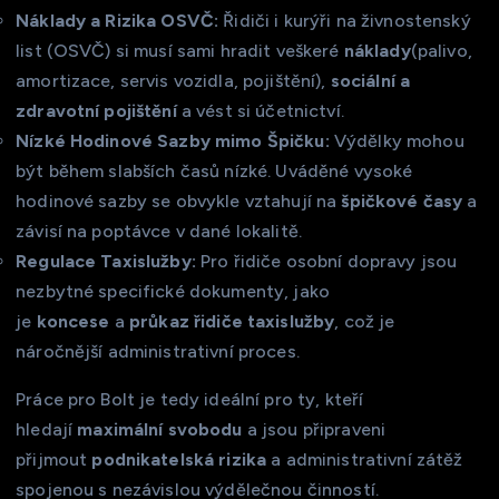
Náklady a Rizika OSVČ:
Řidiči i kurýři na živnostenský
list (OSVČ) si musí sami hradit veškeré
náklady
(palivo,
amortizace, servis vozidla, pojištění),
sociální a
zdravotní pojištění
a vést si účetnictví.
Nízké Hodinové Sazby mimo Špičku:
Výdělky mohou
být během slabších časů nízké. Uváděné vysoké
hodinové sazby se obvykle vztahují na
špičkové časy
a
závisí na poptávce v dané lokalitě.
Regulace Taxislužby:
Pro řidiče osobní dopravy jsou
nezbytné specifické dokumenty, jako
je
koncese
a
průkaz řidiče taxislužby
, což je
náročnější administrativní proces.
Práce pro Bolt je tedy ideální pro ty, kteří
hledají
maximální svobodu
a jsou připraveni
přijmout
podnikatelská rizika
a administrativní zátěž
spojenou s nezávislou výdělečnou činností.