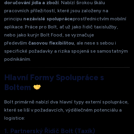
doručování jídla a zboží
. Nabízí širokou škálu
pracovních příležitostí, které jsou založeny na
principu
nezávislé spolupráce
prostřednictvím mobilní
aplikace. Práce pro Bolt, ať už jako řidič taxislužby,
nebo jako kurýr Bolt Food, se vyznačuje
především
časovou flexibilitou
, ale nese s sebou i
specifické požadavky a rizika spojená se samostatným
podnikáním.
Hlavní Formy Spolupráce s
Boltem
Bolt primárně nabízí dva hlavní typy externí spolupráce,
které se liší v požadavcích, výdělečném potenciálu a
logistice:
1. Partnerský Řidič Bolt (Taxík)