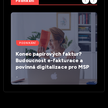
Podnikání
PODNIKÁNÍ
Konec papírových faktur?
Budoucnost e-fakturace a
povinná digitalizace pro MSP