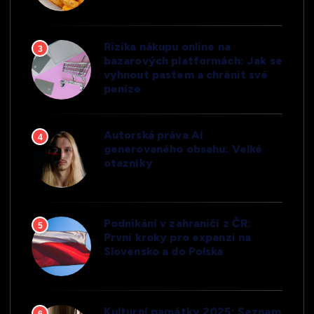
Rizika nákupu online na
3
bazarových platformách: Jak se
vyhnout pastem a chránit své
peníze
Autorská práva AI
4
generovaného obsahu: Velké
otazníky
Podnikání v zahraničí z ČR:
5
První kroky pro expanzi na
Slovensko a do Polska
Kulturní památky 2025: Seznam
6