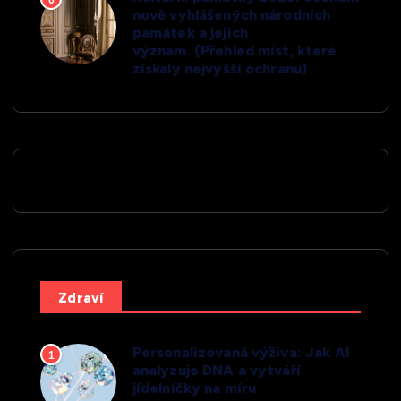
nově vyhlášených národních
památek a jejich
význam. (Přehled míst, které
získaly nejvyšší ochranu)
Zdraví
Personalizovaná výživa: Jak AI
1
analyzuje DNA a vytváří
jídelníčky na míru