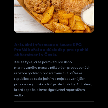
Aktuální informace o kauze KFC:
Prošlá kuřata a důsledky pro rychlé
občerstvení v Česku
Kauza týkající se používání prošlého
marinovaného masa v některých provozovnách
řetězce rychlého občerstvení KFC v České
republice se stala jedním z nejsledovanějších
potravinových skandálů poslední doby. Odhalení,
které započalo investigativními reportážemi,
vedlo…