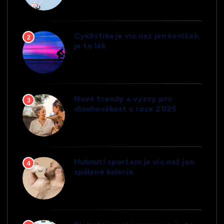
Cyklistika je víc než jen koníček,
2
je to lék
Nové trendy a výzvy pro
3
dlouhověkost v roce 2025
Hubnutí sportem je víc než jen
4
spálené kalorie