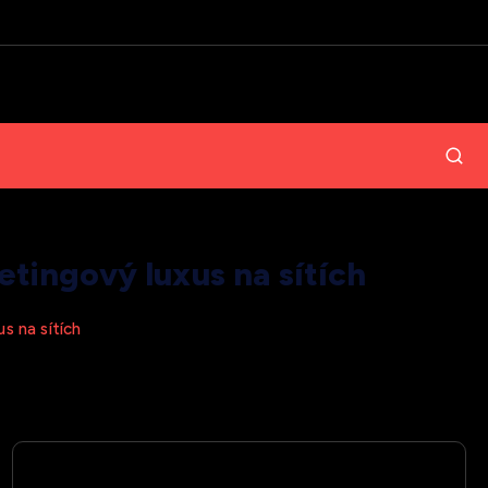
tingový luxus na sítích
s na sítích