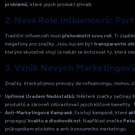
problémů
, které jejich produkt přináší.
2. Nová Role Influencerů: Part
Tradiční influenceři musí
přehodnotit svou roli
. Ti úspěš
megafony pro značky. Jsou nuceni být
transparentní oh
kterými skutečně stojí (a nebát se kritizovat ty, které nes
3. Vznik Nových Marketingovýc
Značky, které přijmou principy de-influencingu, mohou z
Upřímné Uvedení Nedostatků:
Některé značky začínají
t
produktů a zároveň zdůrazňovat jejich klíčové benefity.
Anti-Marketingové Kampaně:
Existují kampaně, které
ak
propagují
kvalitu a dlouhověkost
. Například značka
Pata
průkopníkem etického a anti-konzumního marketingu.