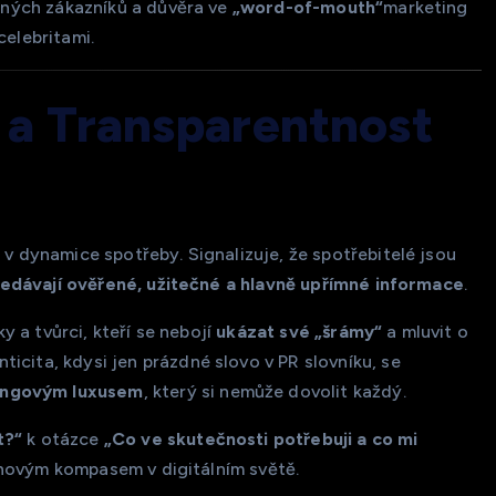
čných zákazníků a důvěra ve
„word-of-mouth“
marketing
celebritami.
 a Transparentnost
n
v dynamice spotřeby. Signalizuje, že spotřebitelé jsou
ledávají ověřené, užitečné a hlavně upřímné informace
.
 a tvůrci, kteří se nebojí
ukázat své „šrámy“
a mluvit o
nticita, kdysi jen prázdné slovo v PR slovníku, se
ingovým luxusem
, který si nemůže dovolit každý.
t?“
k otázce
„Co ve skutečnosti potřebuji a co mi
 novým kompasem v digitálním světě.