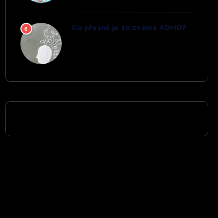
Co přesně je to známé ADHD?
6