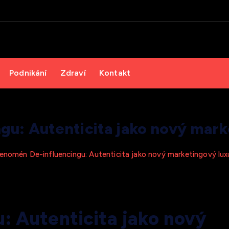
Podnikání
Zdraví
Kontakt
u: Autenticita jako nový marke
enomén De-influencingu: Autenticita jako nový marketingový luxu
: Autenticita jako nový