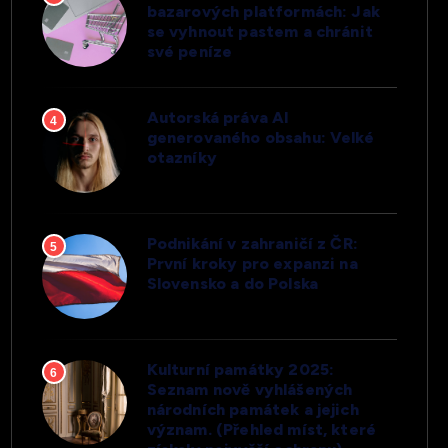
bazarových platformách: Jak
se vyhnout pastem a chránit
své peníze
Autorská práva AI
4
generovaného obsahu: Velké
otazníky
Podnikání v zahraničí z ČR:
5
První kroky pro expanzi na
Slovensko a do Polska
Kulturní památky 2025:
6
Seznam nově vyhlášených
národních památek a jejich
význam. (Přehled míst, které