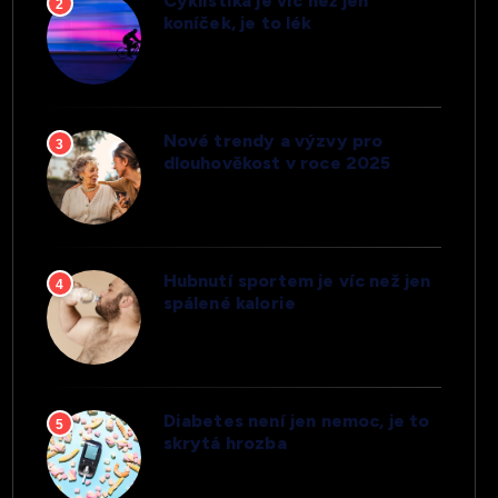
Cyklistika je víc než jen
2
koníček, je to lék
Nové trendy a výzvy pro
3
dlouhověkost v roce 2025
Hubnutí sportem je víc než jen
4
spálené kalorie
Diabetes není jen nemoc, je to
5
skrytá hrozba