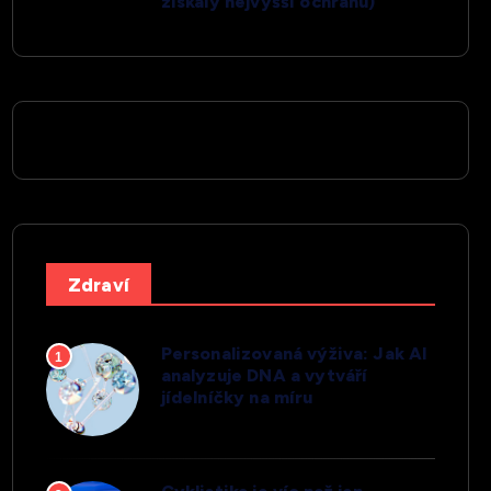
získaly nejvyšší ochranu)
Zdraví
Personalizovaná výživa: Jak AI
1
analyzuje DNA a vytváří
jídelníčky na míru