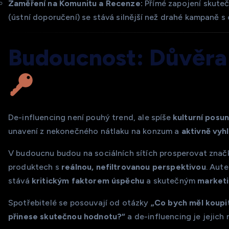
Zaměření na Komunitu a Recenze:
Přímé zapojení skute
(ústní doporučení) se stává silnější než drahé kampaně s 
Budoucnost: Důvěra
De-influencing není pouhý trend, ale spíše
kulturní posu
unavení z nekonečného nátlaku na konzum a
aktivně vyh
V budoucnu budou na sociálních sítích prosperovat značky
produktech s
reálnou, nefiltrovanou perspektivou
. Aute
stává
kritickým faktorem úspěchu
a skutečným
market
Spotřebitelé se posouvají od otázky
„Co bych měl koupi
přinese skutečnou hodnotu?“
a de-influencing je jejich