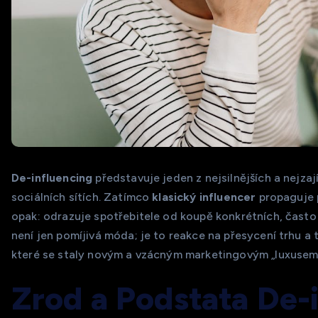
De-influencing
představuje jeden z nejsilnějších a nejzaj
sociálních sítích. Zatímco
klasický influencer
propaguje 
opak: odrazuje spotřebitele od koupě konkrétních, čast
není jen pomíjivá móda; je to reakce na přesycení trhu a
které se staly novým a vzácným marketingovým „luxusem
Zrod a Podstata De-