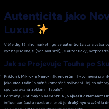
Autenticita jako No
Luxus
V éře digitálního marketingu se
autenticita
stala vzácnou
být nejosobnější (sociální sítě), je autentický, nezprost
Jak se Projevuje Touha po Sk
Příklon k Mikro- a Nano-Influencerům:
Tyto menší profil
jako
více reální
a méně komerčně ovlivnění. Jejich názory
sponzorovaná „reklamní tabule“.
Formáty „Upřímných Recenzí“ a „Největší Zklamání“:
Ob
influencer často rozebere, proč je
drahý hydratační kré