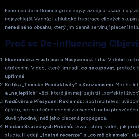
Fenomén de-influencingu se nejvýrazněji prosadil na pl
nejrychlejší. Vychází z hluboké frustrace cílových skup
nereálného
obsahu, který jim denně servírují placení infl
Proč se De-influencing Objevi
Ekonomická Frustrace a Nasycenost Trhu:
V době rostou
utrácením. Video, které jim radí,
co nekupovat
, protože 
upřímné
.
Kritika „Toxické Produktivity“ a Konzumismu:
Mnoho lid
a „nejlepších“
věcí, které jim mají zajistit „perfektní život
Nedůvěra a Přesycení Reklamou:
Spotřebitelé si uvědom
úplatu, bez skutečné osobní zkušenosti nebo přesvědčen
důvěryhodněji než jeho placená propagace.
Hledání Skutečných Příběhů:
Diváci chtějí vidět, jak pr
studia. Hledají
„špatné recenze“
a
„co mě zklamalo“
, ab