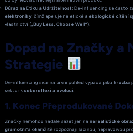
co by nezvládl levnější alternativní produkt.
Důraz na Etiku a Udržitelnost:
De-influencing se často 
elektroniky
, čímž apeluje na etické a
ekologické cítění
sp
vlastnictví (
„Buy Less, Choose Well“
).
Dopad na Značky a 
Strategie
De-influencing sice na první pohled vypadá jako
hrozba
p
sektor k
sebereflexi a evoluci
.
1. Konec Přeprodukované Dok
Značky nemohou nadále sázet jen na
nerealistické obra
gramotní“
a okamžitě rozpoznají lacinou, nepravdivou pr