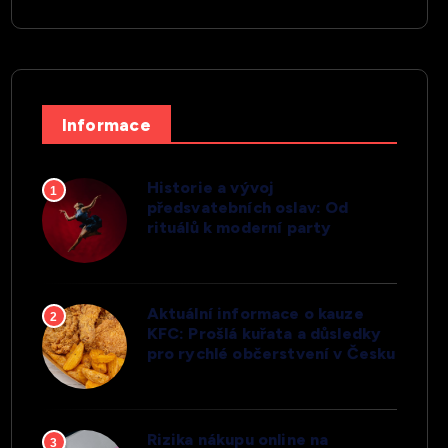
Informace
Historie a vývoj
1
předsvatebních oslav: Od
rituálů k moderní party
Aktuální informace o kauze
2
KFC: Prošlá kuřata a důsledky
pro rychlé občerstvení v Česku
Rizika nákupu online na
3