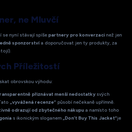
ner, ne Mluvčí
ní se nyní stávají spíše
partnery pro konverzaci
než jen
ledně sponzorství
a doporučovat jen ty produkty, za
tojí).
h Příležitostí
ískat obrovskou výhodu:
ransparentně přiznávat menší nedostatky
svých
 Tato
„vyvážená recenze“
působí nečekaně upřímně.
tivně odrazují od zbytečného nákupu
a namísto toho
gonia
s ikonickým sloganem
„Don’t Buy This Jacket“
je