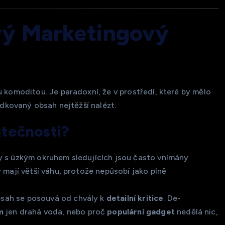
vý Marketingový
 komoditou. Je paradoxní, že v prostředí, které by mělo
ředkovaný obsah nejtěžší nalézt.
utečnosti?
y s úzkým okruhem sledujících jsou často vnímány
 mají větší váhu, protože nepůsobí jako plně
sah se posouvá od chvály k
detailní kritice
. De-
m
jen drahá voda, nebo proč
populární gadget
nedělá nic,