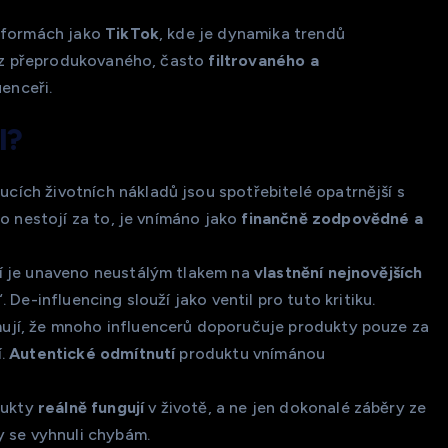
atformách jako
TikTok
, kde je dynamika trendů
in z přeprodukovaného, často
filtrovaného a
uenceři.
l?
cích životních nákladů jsou spotřebitelé opatrnější s
to nestojí za to, je vnímáno jako
finančně zodpovědné a
í je unaveno neustálým tlakem na
vlastnění nejnovějších
“. De-influencing slouží jako ventil pro tuto kritiku.
ují, že mnoho influencerů doporučuje produkty pouze za
í.
Autentické odmítnutí
produktu vnímánou
odukty
reálně fungují
v životě, a ne jen dokonalé záběry ze
y se vyhnuli chybám.