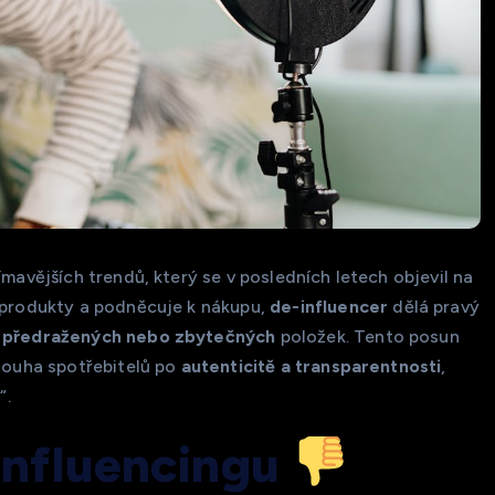
ímavějších trendů, který se v posledních letech objevil na
produkty a podněcuje k nákupu,
de-influencer
dělá pravý
o
předražených nebo zbytečných
položek. Tento posun
 touha spotřebitelů po
autenticitě a transparentnosti
,
“.
influencingu