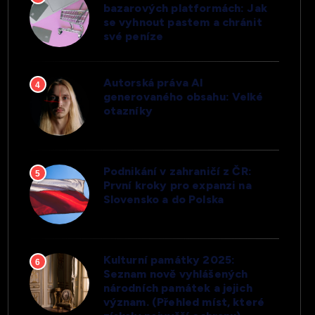
bazarových platformách: Jak
se vyhnout pastem a chránit
své peníze
Autorská práva AI
4
generovaného obsahu: Velké
otazníky
Podnikání v zahraničí z ČR:
5
První kroky pro expanzi na
Slovensko a do Polska
Kulturní památky 2025:
6
Seznam nově vyhlášených
národních památek a jejich
význam. (Přehled míst, které