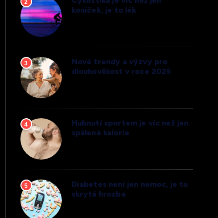
Cyklistika je víc než jen
2
koníček, je to lék
Nové trendy a výzvy pro
3
dlouhověkost v roce 2025
Hubnutí sportem je víc než jen
4
spálené kalorie
Diabetes není jen nemoc, je to
5
skrytá hrozba