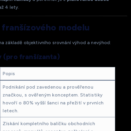
ž 4 lety.
 franšízového modelu
na základě objektivního srovnání výhod a nevýhod:
 (pro franšízanta)
Popis
Podnikání pod zavedenou a prověřenou
značkou, s ověřeným konceptem. Statistiky
hovoří o 80% vyšší šanci na přežití v prvních
letech.
Získání kompletního balíčku obchodních