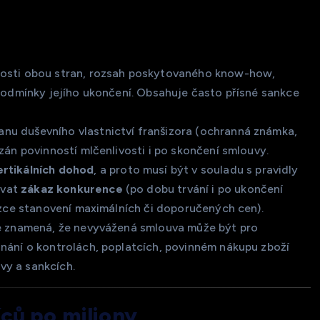
nosti obou stran, rozsah poskytovaného know-how,
 podmínky jejího ukončení. Obsahuje často přísné sankce
anu duševního vlastnictví franšizora (ochranná známka,
zán povinností mlčenlivosti i po skončení smlouvy.
ertikálních dohod
, a proto musí být v souladu s pravidly
ovat
zákaz konkurence
(po dobu trvání i po ukončení
tázce stanovení maximálních či doporučených cen).
e znamená, že nevyvážená smlouva může být pro
dnání o kontrolách, poplatcích, povinném nákupu zboží
vy a sankcích.
íců po miliony