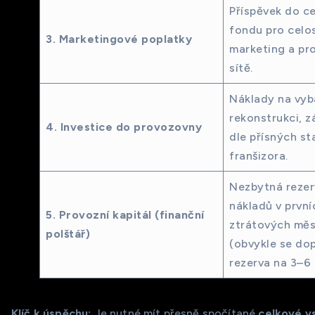
Příspěvek do ce
fondu pro celo
3. Marketingové poplatky
marketing a pr
sítě.
Náklady na vyb
rekonstrukci, 
4. Investice do provozovny
dle přísných s
franšizora.
Nezbytná rezer
nákladů v první
5. Provozní kapitál (finanční
ztrátových měs
polštář)
(obvykle se do
rezerva na 3–6 
Klíč k úspěchu:
Je nutné mít přesně spočítané
celkové v