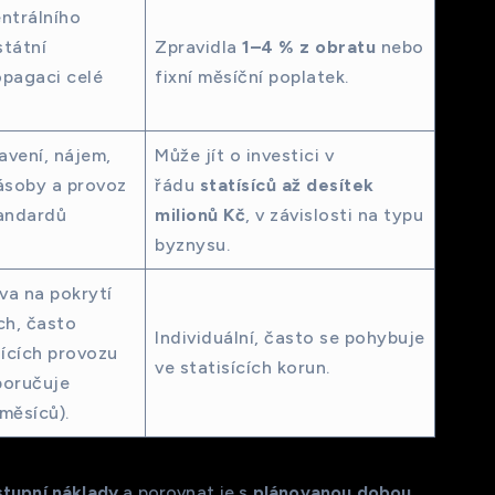
ntrálního
státní
Zpravidla
1–4 % z obratu
nebo
opagaci celé
fixní měsíční poplatek.
avení, nájem,
Může jít o investici v
zásoby a provoz
řádu
statísíců až desítek
tandardů
milionů Kč
, v závislosti na typu
byznysu.
va na pokrytí
ch, často
Individuální, často se pohybuje
ících provozu
ve statisících korun.
poručuje
měsíců).
stupní náklady
a porovnat je s
plánovanou dobou