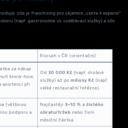
zhoduje, zda je franchising pro zájemce „cesta k expanzi“
a oboru (např. gastronomie vs. vzdělávací služby) a síle
Rozsah v ČR (orientační)
atba za nákup
Od
30 000 Kč
(např. drobné
tnutí know-how,
služby) až po
miliony Kč
(např.
 asistenci při
velké restaurační řetězce).
ba (většinou
Nejčastěji
3–10 % z čistého
alou podporu a
obratu/tržeb
nebo fixní
měsíční částka.