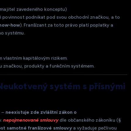
majitel zavedeného konceptu)
eň povinnost podnikat pod svou obchodní značkou, a to
now-how
). Franšízant za toto právo platí poplatky a
ho systému.
m vlastním kapitálovým rizikem.
ou značkou, produkty a funkčním systémem.
 Neukotvený systém s přísnými
ý –
neexistuje zde zvláštní zákon o
v.
nepojmenované smlouvy
dle občanského zákoníku (§
ost samotné franšízové smlouvy
a vyžaduje pečlivou