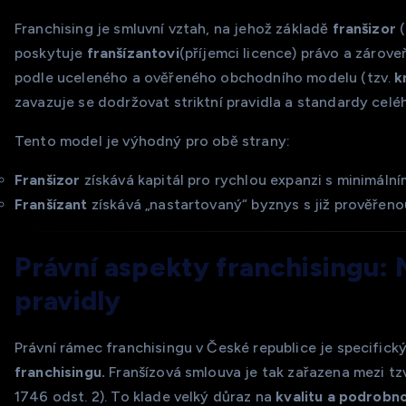
Franchising je smluvní vztah, na jehož základě
franšizor
(
poskytuje
franšízantovi
(příjemci licence) právo a zárov
podle uceleného a ověřeného obchodního modelu (tzv.
k
zavazuje se dodržovat striktní pravidla a standardy celé
Tento model je výhodný pro obě strany:
Franšizor
získává kapitál pro rychlou expanzi s minimální
Franšízant
získává „nastartovaný“ byznys s již prověřen
Právní aspekty franchisingu:
pravidly
Právní rámec franchisingu v České republice je specifick
franchisingu.
Franšízová smlouva je tak zařazena mezi tz
1746 odst. 2). To klade velký důraz na
kvalitu a podrobn