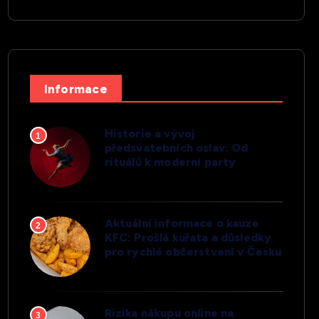
Informace
Historie a vývoj
1
předsvatebních oslav: Od
rituálů k moderní party
Aktuální informace o kauze
2
KFC: Prošlá kuřata a důsledky
pro rychlé občerstvení v Česku
Rizika nákupu online na
3