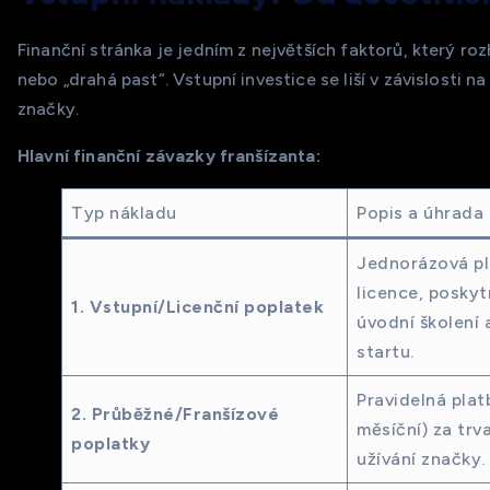
Finanční stránka je jedním z největších faktorů, který ro
nebo „drahá past“. Vstupní investice se liší v závislosti n
značky.
Hlavní finanční závazky franšízanta:
Typ nákladu
Popis a úhrada
Jednorázová pl
licence, posky
1. Vstupní/Licenční poplatek
úvodní školení a
startu.
Pravidelná plat
2. Průběžné/Franšízové
měsíční) za trv
poplatky
užívání značky.