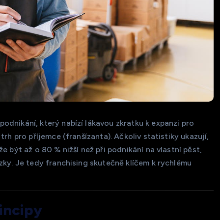
odnikání, který nabízí lákavou zkratku k expanzi pro
rh pro příjemce (franšízanta). Ačkoliv statistiky ukazují,
e být až o 80 % nižší než při podnikání na vlastní pěst,
zky. Je tedy franchising skutečně klíčem k rychlému
incipy