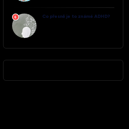
Co přesně je to známé ADHD?
6