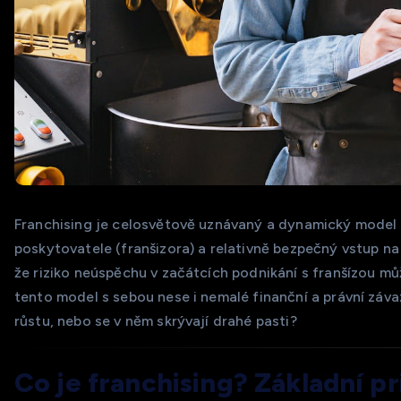
Franchising je celosvětově uznávaný a dynamický model p
poskytovatele (franšizora) a relativně bezpečný vstup na t
že riziko neúspěchu v začátcích podnikání s franšízou můž
tento model s sebou nese i nemalé finanční a právní záva
růstu, nebo se v něm skrývají drahé pasti?
Co je franchising? Základní pr