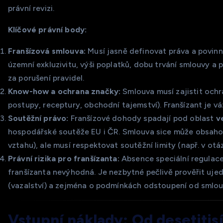
právní revizi.
Klíčové právní body:
Franšízová smlouva:
Musí jasně definovat práva a povin
územní exkluzivitu, výši poplatků, dobu trvání smlouvy a
za porušení pravidel.
Know-how a ochrana značky:
Smlouva musí zajistit ochr
postupy, receptury, obchodní tajemství). Franšízant je vá
Soutěžní právo:
Franšízové dohody spadají pod oblast
v
hospodářské soutěže EU i ČR. Smlouva sice může obsah
vztahu), ale musí respektovat soutěžní limity (např. v o
Právní rizika pro franšízanta:
Absence speciální regulac
franšízanta nevýhodná. Je nezbytné pečlivě prověřit uje
(vazalství) a zejména o podmínkách odstoupení od smlou
Vstupní náklady: Od desetitis