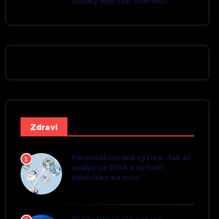
získaly nejvyšší ochranu)
Zdraví
Personalizovaná výživa: Jak AI
1
analyzuje DNA a vytváří
jídelníčky na míru