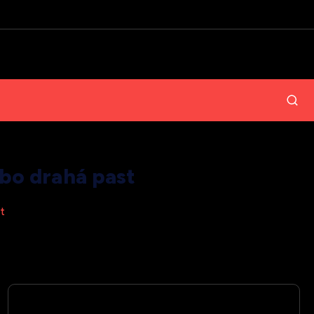
ebo drahá past
st