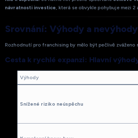
návratnosti investice
, která se obvykle pohybuje mezi 2 a
Srovnání: Výhody a nevýhody
Rozhodnutí pro franchising by mělo být pečlivě zváženo 
Cesta k rychlé expanzi: Hlavní výhody
Výhody
Snížené riziko neúspěchu