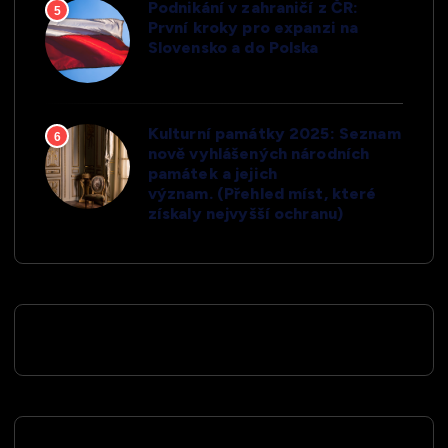
Podnikání v zahraničí z ČR:
5
První kroky pro expanzi na
Slovensko a do Polska
Kulturní památky 2025: Seznam
6
nově vyhlášených národních
památek a jejich
význam. (Přehled míst, které
získaly nejvyšší ochranu)