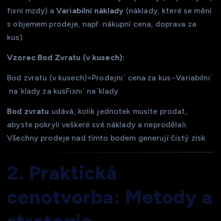
fixní mzdy) a
Variabilní náklady
(náklady, které se mění
s objemem prodeje, např. nákupní cena, doprava za
kus).
Vzorec Bod Zvratu (v kusech):
Bod zvratu (v kusech)=Prodejnıˊ cena za kus−Variabilnıˊ
naˊklady za kusFixnıˊ naˊklady​
Bod zvratu
udává, kolik jednotek musíte prodat,
abyste pokryli veškeré své náklady a neprodělali.
Všechny prodeje nad tímto bodem generují čistý zisk.
2. Praktická
cenotvorba: Metody a