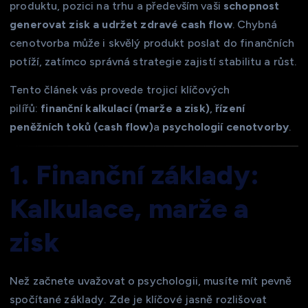
produktu, pozici na trhu a především vaši
schopnost
generovat zisk a udržet zdravé cash flow
. Chybná
cenotvorba může i skvělý produkt poslat do finančních
potíží, zatímco správná strategie zajistí stabilitu a růst.
Tento článek vás provede trojicí klíčových
pilířů:
finanční kalkulací (marže a zisk)
,
řízení
peněžních toků (cash flow)
a
psychologií cenotvorby
.
1. Finanční základy:
Kalkulace, marže a
zisk
Než začnete uvažovat o psychologii, musíte mít pevně
spočítané základy. Zde je klíčové jasně rozlišovat