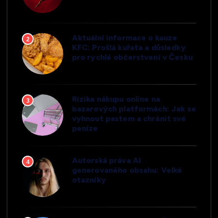
Aktuální informace o kauze
2
KFC: Prošlá kuřata a důsledky
pro rychlé občerstvení v Česku
Rizika nákupu online na
3
bazarových platformách: Jak se
vyhnout pastem a chránit své
peníze
Autorská práva AI
4
generovaného obsahu: Velké
otazníky