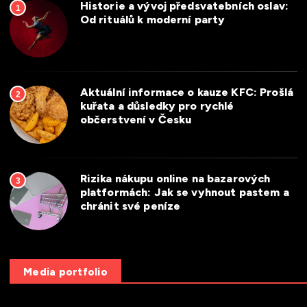
Historie a vývoj předsvatebních oslav:
1
Od rituálů k moderní party
Aktuální informace o kauze KFC: Prošlá
2
kuřata a důsledky pro rychlé
občerstvení v Česku
Rizika nákupu online na bazarových
3
platformách: Jak se vyhnout pastem a
chránit své peníze
Media portfolio