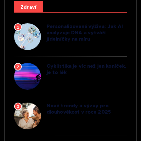
Zdraví
Personalizovaná výživa: Jak AI
1
analyzuje DNA a vytváří
jídelníčky na míru
Cyklistika je víc než jen koníček,
2
je to lék
Nové trendy a výzvy pro
3
dlouhověkost v roce 2025