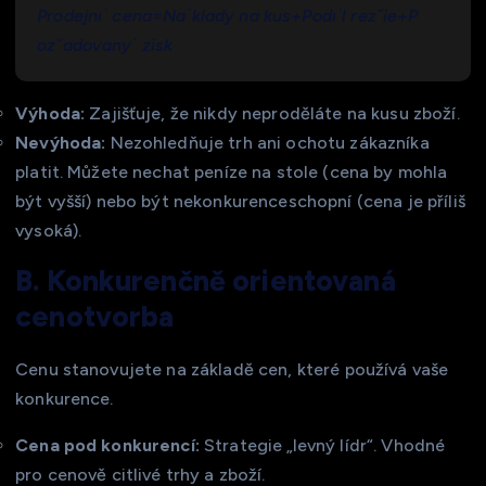
Prodejnıˊ cena=Naˊklady na kus+Podıˊl rezˇie+P
ozˇadovanyˊ​ zisk
Výhoda:
Zajišťuje, že nikdy neproděláte na kusu zboží.
Nevýhoda:
Nezohledňuje trh ani ochotu zákazníka
platit. Můžete nechat peníze na stole (cena by mohla
být vyšší) nebo být nekonkurenceschopní (cena je příliš
vysoká).
B. Konkurenčně orientovaná
cenotvorba
Cenu stanovujete na základě cen, které používá vaše
konkurence.
Cena pod konkurencí:
Strategie „levný lídr“. Vhodné
pro cenově citlivé trhy a zboží.