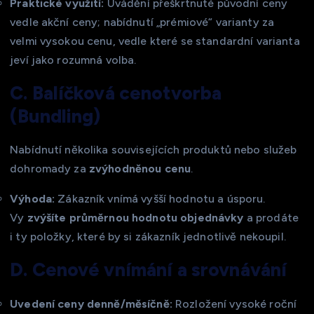
Praktické využití:
Uvádění přeškrtnuté původní ceny
vedle akční ceny; nabídnutí „prémiové“ varianty za
velmi vysokou cenu, vedle které se standardní varianta
jeví jako rozumná volba.
C. Balíčková cenotvorba
(Bundling)
Nabídnutí několika souvisejících produktů nebo služeb
dohromady za
zvýhodněnou cenu
.
Výhoda:
Zákazník vnímá vyšší hodnotu a úsporu.
Vy
zvýšíte průměrnou hodnotu objednávky
a prodáte
i ty položky, které by si zákazník jednotlivě nekoupil.
D. Cenové vnímání a srovnávání
Uvedení ceny denně/měsíčně:
Rozložení vysoké roční