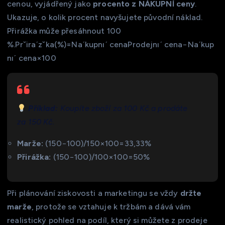
cenou, vyjádřený jako
procento z NÁKUPNÍ ceny
.
Ukazuje, o kolik procent navyšujete původní náklad.
Přirážka může přesáhnout 100
%.Prˇiraˊzˇka(%)=Naˊkupnıˊ cenaProdejnıˊ cena−Naˊkup
nıˊ cena​×100
Příklad:
Koupíte zboží za 100 Kč a prodáte
za 150 Kč.
Marže:
(150−100)/150×100=33,33%
Přirážka:
(150−100)/100×100=50%
Při plánování ziskovosti a marketingu se vždy
držte
marže
, protože se vztahuje k tržbám a dává vám
realistický pohled na podíl, který si můžete z prodeje