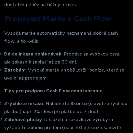
dostatek peněz na běžný provoz.
Propojení Marže a Cash Flow
Vysoká marže automaticky neznamená dobré cash
flow, a to kvůli:
Délce inkasa pohledávek:
Prodáte za vysokou cenu,
ale zákazník zaplatí až za 60 dní.
Zásobám:
Vysoká marže v sobě „drží“ peníze, které se
uvolní až prodejem.
Tipy pro podporu Cash Flow cenotvorbou:
Zrychlete inkaso:
Nabídněte
Skonto
(slevu) za rychlou
platbu (např. 2% sleva při platbě do 7 dnů).
Zálohové platby:
U služeb a zakázkové výroby si
vyžádejte
zálohu
předem (např. 50 %), což okamžitě