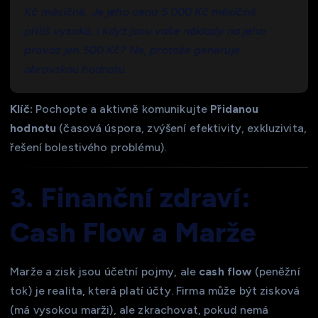
Kč měsíčně. Je jeho cena 5 000 Kč měsíčně
příliš vysoká, i když jsou vaše náklady na jeho
provoz jen 500 Kč? Ne, protože generuje
obrovskou hodnotu.
Klíč:
Pochopte a aktivně komunikujte
Přidanou
hodnotu
(časová úspora, zvýšení efektivity, exkluzivita,
řešení bolestivého problému).
3. Finanční zdraví:
Cash Flow a Marže
Marže a zisk jsou účetní pojmy, ale
cash flow
(peněžní
tok) je realita, která platí účty. Firma může být zisková
(má vysokou marži), ale zkrachovat, pokud nemá