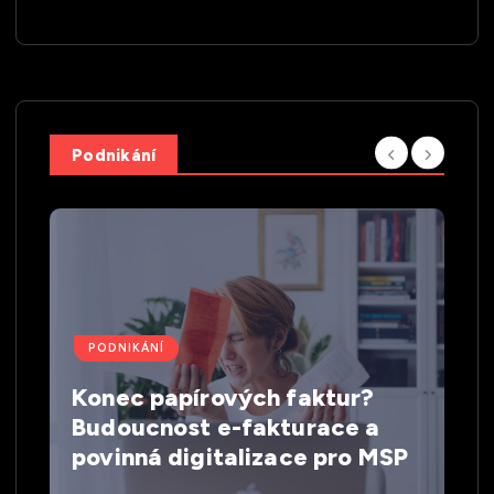
Podnikání
PODNIKÁNÍ
Konec papírových faktur?
Budoucnost e-fakturace a
povinná digitalizace pro MSP