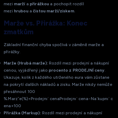
mezi
marží
a
přirážkou
a pochopit rozdíl
mezi
hrubou
a
čistou marží/ziskem
.
Marže vs. Přirážka: Konec
zmatkům
Základní finanční chyba spočívá v záměně marže a
přirážky.
Marže (Hrubá marže):
Rozdíl mezi prodejní a nákupní
cenou, vyjádřený jako
procento z PRODEJNÍ ceny
.
Ukazuje, kolik z každého utrženého eura vám zůstane
na pokrytí dalších nákladů a zisku. Marže nikdy nemůže
přesáhnout 100
%.Marzˇe(%)=Prodejnıˊ cenaProdejnıˊ cena−Naˊkupnıˊ c
ena​×100
Přirážka (Markup):
Rozdíl mezi prodejní a nákupní