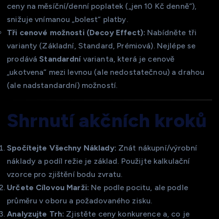
ceny na měsíční/denní poplatek („jen 10 Kč denně“),
snižuje vnímanou „bolest“ platby.
Tři cenové možnosti (Decoy Effect):
Nabídněte tři
varianty (Základní, Standard, Prémiová). Nejlépe se
prodává
Standardní
varianta, která je cenově
„ukotvena“ mezi levnou (ale nedostatečnou) a drahou
(ale nadstandardní) možností.
Shrnutí akčních kroků
Spočítejte Všechny Náklady:
Znát nákupní/výrobní
náklady a podíl režie je základ. Použijte kalkulační
vzorce pro zjištění bodu zvratu.
Určete Cílovou Marži:
Ne podle pocitu, ale podle
průměru v oboru a požadovaného zisku.
Analyzujte Trh:
Zjistěte ceny konkurence a, co je