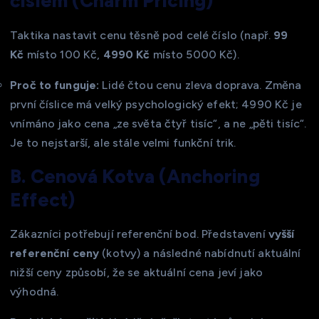
číslem (Charm Pricing)
Taktika nastavit cenu těsně pod celé číslo (např.
99
Kč
místo 100 Kč,
4990 Kč
místo 5000 Kč).
Proč to funguje:
Lidé čtou cenu zleva doprava. Změna
první číslice má velký psychologický efekt; 4990 Kč je
vnímáno jako cena „ze světa čtyř tisíc“, a ne „pěti tisíc“.
Je to nejstarší, ale stále velmi funkční trik.
B. Cenová Kotva (Anchoring
Effect)
Zákazníci potřebují referenční bod. Představení
vyšší
referenční ceny
(kotvy) a následné nabídnutí aktuální
nižší ceny způsobí, že se aktuální cena jeví jako
výhodná.