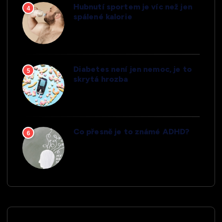
Hubnutí sportem je víc než jen
4
spálené kalorie
Diabetes není jen nemoc, je to
5
skrytá hrozba
Co přesně je to známé ADHD?
6