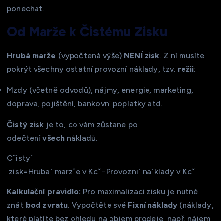
ponechat.
Od Marže k Čistému Zisku
Hrubá marže
(vypočtená výše)
NENÍ zisk
. Z ní musíte
pokrýt všechny ostatní provozní náklady, tzv.
režii
:
Mzdy (včetně odvodů), nájmy, energie, marketing,
doprava, pojištění, bankovní poplatky atd.
Čistý zisk
je to, co vám zůstane po
odečtení
všech
nákladů.
Cˇistyˊ​
zisk=Hrubaˊ marzˇe v Kcˇ−Provoznıˊ naˊklady v Kcˇ
Kalkulační pravidlo:
Pro maximalizaci zisku je nutné
znát
bod zvratu
. Vypočtěte své
Fixní náklady
(náklady,
které platíte bez ohledu na objem prodeje, např. nájem,