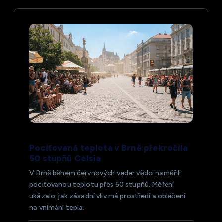
e
p
r
o
p
ř
Pociťovaná teplota v Brně překročila
50 stupňů Celsia
í
V Brně během červnových veder vědci naměřili
pociťovanou teplotu přes 50 stupňů. Měření
s
ukázalo, jak zásadní vliv má prostředí a oblečení
na vnímání tepla.
p