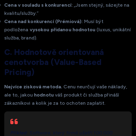
Cena v souladu s konkurencí:
„Jsem stejný, sázejte na
kvalitu/služby.“
Cena nad konkurencí (Prémiová):
Musí být
podložena
vysokou přidanou hodnotou
(luxus, unikátní
služba, brand).
C. Hodnotově orientovaná
cenotvorba (Value-Based
Pricing)
Nejvíce zisková metoda.
Cenu neurčují vaše náklady,
ale to, jakou
hodnotu
váš produkt či služba přináší
zákazníkovi a kolik je za to ochoten zaplatit.
Příklad:
Software, který firmě ušetří 100 000