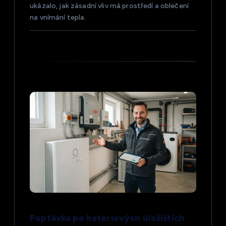
s
ukázalo, jak zásadní vliv má prostředí a oblečení
na vnímání tepla.
p
ě
v
e
k
Poptávka po bateriových úložištích