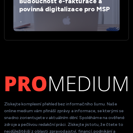
Budoucnost e-fakturace a
povinná digitalizace pro MSP
Získejte komplexní přehled bez informačního šumu. Naše
online medium vám přináší zprávy a informace, se kterými se
snadno zorientujete v aktuálním dění. Spoléháme na ověřené
zdroje a pečlivou redakční práci. Získejte jistotu, že čtete to
nejdůležitější z oblasti zpravodajství, financí, podnikání a