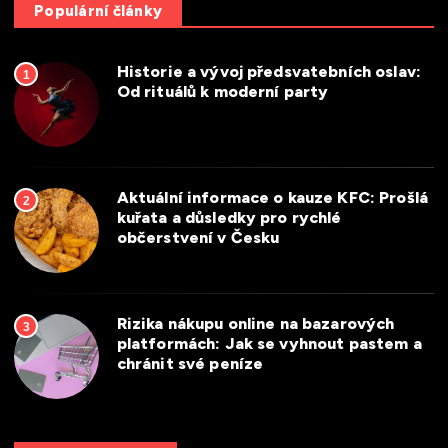
Populární články
Historie a vývoj předsvatebních oslav:
1
Od rituálů k moderní party
Aktuální informace o kauze KFC: Prošlá
2
kuřata a důsledky pro rychlé
občerstvení v Česku
Rizika nákupu online na bazarových
3
platformách: Jak se vyhnout pastem a
chránit své peníze