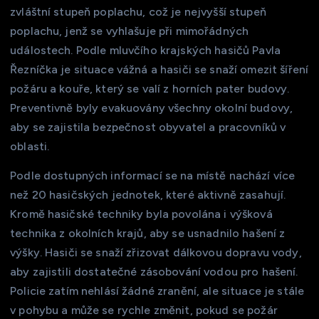
zvláštní stupeň poplachu, což je nejvyšší stupeň
poplachu, jenž se vyhlašuje při mimořádných
událostech. Podle mluvčího krajských hasičů Pavla
Řezníčka je situace vážná a hasiči se snaží omezit šíření
požáru a kouře, který se valí z horních pater budovy.
Preventivně byly evakuovány všechny okolní budovy,
aby se zajistila bezpečnost obyvatel a pracovníků v
oblasti.
Podle dostupných informací se na místě nachází více
než 20 hasičských jednotek, které aktivně zasahují.
Kromě hasičské techniky byla povolána i výšková
technika z okolních krajů, aby se usnadnilo hašení z
výšky. Hasiči se snaží zřizovat dálkovou dopravu vody,
aby zajistili dostatečné zásobování vodou pro hašení.
Policie zatím nehlásí žádné zranění, ale situace je stále
v pohybu a může se rychle změnit, pokud se požár