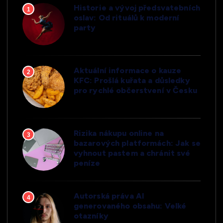
Historie a vývoj předsvatebních
1
oslav: Od rituálů k moderní
party
Aktuální informace o kauze
2
KFC: Prošlá kuřata a důsledky
pro rychlé občerstvení v Česku
Rizika nákupu online na
3
bazarových platformách: Jak se
vyhnout pastem a chránit své
peníze
Autorská práva AI
4
generovaného obsahu: Velké
otazníky