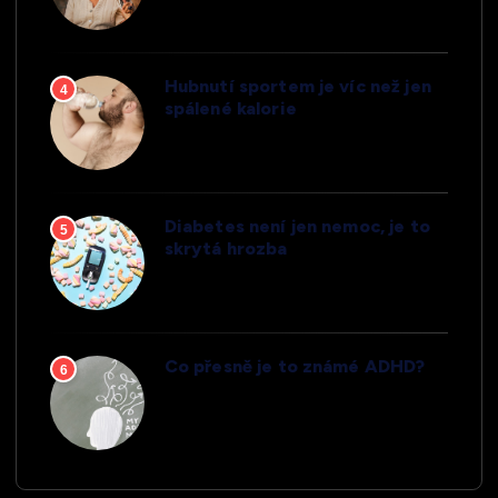
Hubnutí sportem je víc než jen
4
spálené kalorie
Diabetes není jen nemoc, je to
5
skrytá hrozba
Co přesně je to známé ADHD?
6