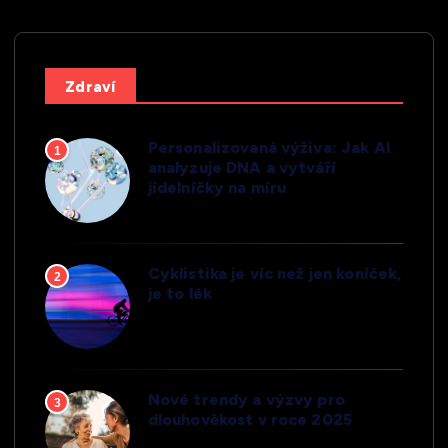
Zdraví
Personalizovaná výživa: Jak AI
1
analyzuje DNA a vytváří
jídelníčky na míru
Cyklistika je víc než jen koníček,
2
je to lék
Nové trendy a výzvy pro
3
dlouhověkost v roce 2025