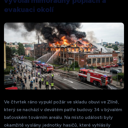
vyvolal mimořádný poplach a
evakuaci okolí
Ve čtvrtek ráno vypukl požár ve skladu obuvi ve Zlíně,
který se nachází v devátém patře budovy 34 v bývalém
baťovském továrním areálu. Na místo události byly
okamžitě vyslány jednotky hasičů, které vyhlásily