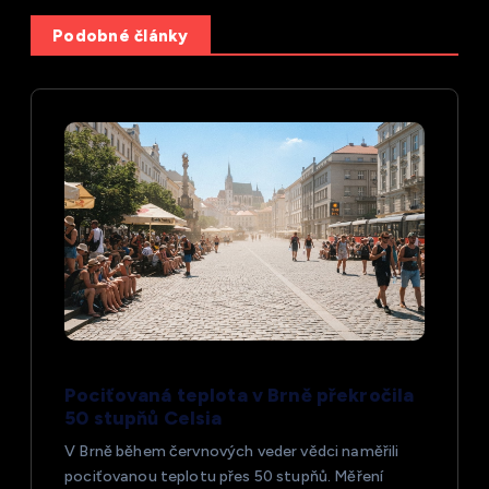
a
Podobné články
c
e
p
r
o
p
ř
Pociťovaná teplota v Brně překročila
50 stupňů Celsia
í
V Brně během červnových veder vědci naměřili
pociťovanou teplotu přes 50 stupňů. Měření