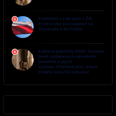
Podnikání v zahraničí z ČR:
5
První kroky pro expanzi na
Slovensko a do Polska
Kulturní památky 2025: Seznam
6
nově vyhlášených národních
památek a jejich
význam. (Přehled míst, které
získaly nejvyšší ochranu)