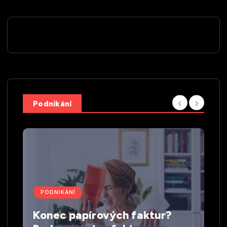
Podnikání
PODNIKÁNÍ
Konec papírových faktur?