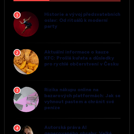
Historie a vývoj předsvatebních
1
oslav: Od rituálů k moderní
party
Aktuální informace o kauze
2
KFC: Prošlá kuřata a důsledky
pro rychlé občerstvení v Česku
Rizika nákupu online na
3
bazarových platformách: Jak se
vyhnout pastem a chránit své
peníze
Autorská práva AI
4
generovaného obsahu: Velké