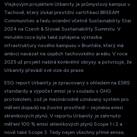
Vlajkovým projektem Urbanity je průmyslový kampus v
Tachově, který získal prestižní certifikaci BREEAM
Communities a řadu ocenění včetně Sustainability Star
2024 na Czech & Slovak Sustainability Summitu. V
minulém roce byla také zahájena výstavba
infrastruktury nového kampusu v Bruntále, který má
ambici navázat na úspěch tachovského areálu. V roce
2025 už projekt nabírá konkrétní obrysy a potvrzuje, že
Urbanity převádí své vize do praxe.
ESG report Urbanity je zpracovaný s ohledem na ESRS
standardy a výpočet emisí je v souladu s GHG
protokolem, což je mezinárodně uznávaný systém pro
měření dopadů na životní prostředí – zejména emisí
skleníkových plynů. V reportu Urbanity je zahrnuto
měření 100 % emisí skleníkových plynů Scope 1 i 2 a
nově také Scope 3. Tedy nejen všechny přímé emise,