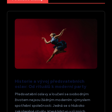
c
e
p
r
o
p
ř
Historie a vývoj předsvatebních
í
oslav: Od rituálů k moderní party
s
Předsvatební oslavy a loučení se svobodným
životem nejsou žádným moderním výmyslem
spotřební společnosti. Jedná se o hluboko
p
zakořeněné rituály, které lidstvo v různých