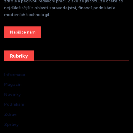
zdroje a pečlivou redakční práci. Získejte jistotu, že čtete to
nejdůležitější z oblasti zpravodajství, financí, podnikání a
moderních technologií.
Get a Quote
Rubriky
Informace
Magazín
Novinky
Podnikání
Zdraví
Zprávy