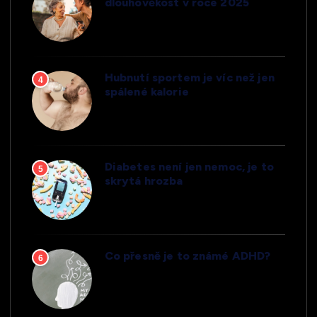
dlouhověkost v roce 2025
Hubnutí sportem je víc než jen
4
spálené kalorie
Diabetes není jen nemoc, je to
5
skrytá hrozba
Co přesně je to známé ADHD?
6