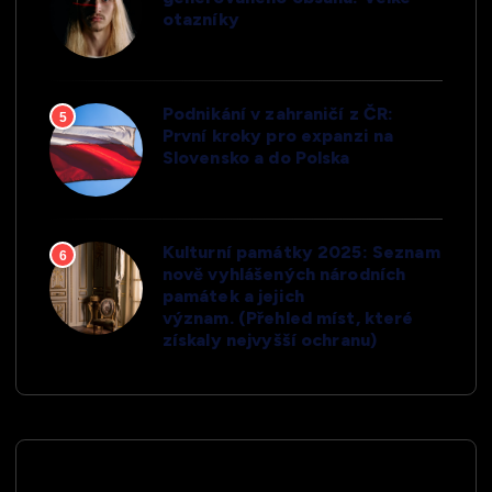
otazníky
Podnikání v zahraničí z ČR:
5
První kroky pro expanzi na
Slovensko a do Polska
Kulturní památky 2025: Seznam
6
nově vyhlášených národních
památek a jejich
význam. (Přehled míst, které
získaly nejvyšší ochranu)