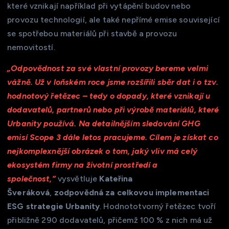
které vznikají například při vytápění budov nebo
provozu technologií, ale také nepřímé emise související
se spotřebou materiálů při stavbě a provozu
nemovitostí.
„Odpovědnost za své vlastní provozy bereme velmi
vážně. Už v loňském roce jsme rozšířili sběr dat i o tzv.
hodnotový řetězec – tedy o dopady, které vznikají u
dodavatelů, partnerů nebo při výrobě materiálů, které
Urbanity používá. Na detailnějším sledování GHG
emisí Scope 3 dále letos pracujeme. Cílem je získat co
nejkomplexnější obrázek o tom, jaký vliv má celý
ekosystém firmy na životní prostředí a
společnost,”
vysvětluje
Kateřina
Šveráková
,
zodpovědná za celkovou implementaci
ESG strategie Urbanity
. Hodnototvorný řetězec tvoří
přibližně 290 dodavatelů, přičemž 100 % z nich má už