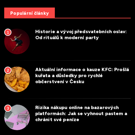
Populární články
Historie a vývoj předsvatebních oslav:
1
Od rituálů k moderní party
Aktuální informace o kauze KFC: Prošlá
2
kuřata a důsledky pro rychlé
občerstvení v Česku
Rizika nákupu online na bazarových
3
platformách: Jak se vyhnout pastem a
chránit své peníze