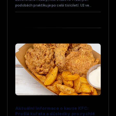
podobách praktikuje po celá tisíciletí. Už ve…
ě
v
e
k
Aktuální informace o kauze KFC:
Prošlá kuřata a důsledky pro rychlé