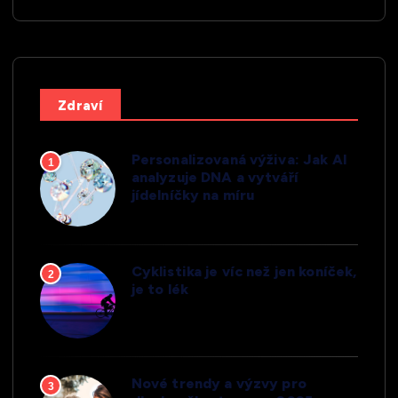
Zdraví
Personalizovaná výživa: Jak AI
1
analyzuje DNA a vytváří
jídelníčky na míru
Cyklistika je víc než jen koníček,
2
je to lék
Nové trendy a výzvy pro
3