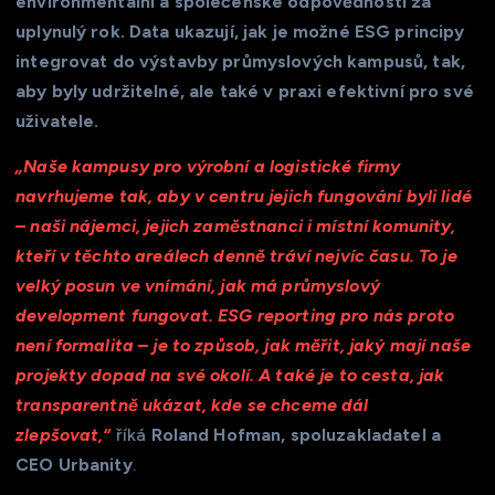
environmentální a společenské odpovědnosti za
uplynulý rok. Data ukazují, jak je možné ESG principy
integrovat do výstavby průmyslových kampusů, tak,
aby byly udržitelné, ale také v praxi efektivní pro své
uživatele.
„Naše kampusy pro výrobní a logistické firmy
navrhujeme tak, aby v centru jejich fungování byli lidé
– naši nájemci, jejich zaměstnanci i místní komunity,
kteří v těchto areálech denně tráví nejvíc času. To je
velký posun ve vnímání, jak má průmyslový
development fungovat. ESG reporting pro nás proto
není formalita – je to způsob, jak měřit, jaký mají naše
projekty dopad na své okolí. A také je to cesta, jak
transparentně ukázat, kde se chceme dál
zlepšovat,“
říká
Roland Hofman, spoluzakladatel a
CEO Urbanity
.